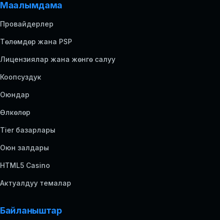
Маалымдама
Провайдерлер
Төлөмдөр жана PSP
Лицензиялар жана жөнгө салуу
Коопсуздук
Оюндар
Өлкөлөр
Tier базарлары
Оюн залдары
HTML5 Casino
Актуалдуу темалар
Байланыштар