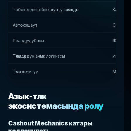
Тобокелдик ойноткучту көзөмөлдөө
Катышуу
Автокэшаут
Сериялы
Реалдуу убакыт
Жогорку-
Төлөмдөрдүн ачык логикасы
Ишеним 
Төмөн кечигүү
Mobile-fi
Азык-түлүк
экосистемасында ролу
Cashout Mechanics катары
колдонулат: