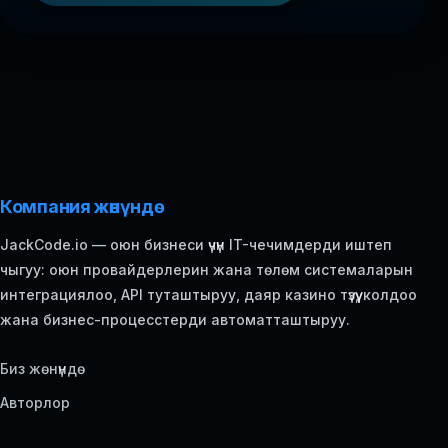
Компания жөнүндө
JackCode.io — оюн бизнеси үчүн IT-чечимдерди иштеп
чыгуу: оюн провайдерлерин жана төлөм системаларын
интеграциялоо, API туташтыруу, даяр казино түзүү, колдоо
жана бизнес-процесстерди автоматташтыруу.
Биз жөнүндө
Авторлор