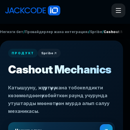
/
/
/
Негизги бет
Провайдерлер жана интеграциялар
Spribe
Cashout Mec
Spribe
ПРОДУКТ
Cashout Mechanics
Катышууну, жүгүртүүнү жана тобокелдикти
көзөмөлдөөнү көбөйткөн раунд учурунда
утуштарды мөөнөтүнөн мурда алып салуу
механикасы.