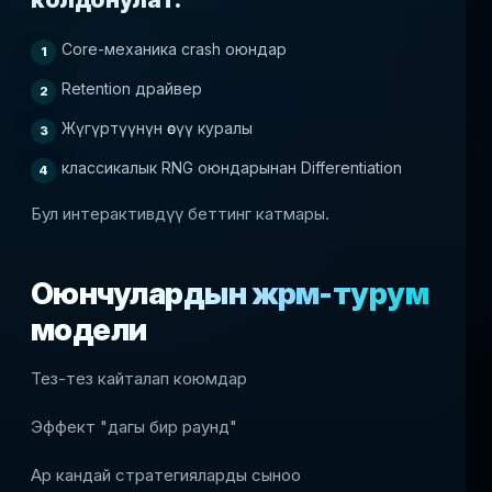
Core-механика crash оюндар
Retention драйвер
Жүгүртүүнүн өсүү куралы
классикалык RNG оюндарынан Differentiation
Бул интерактивдүү беттинг катмары.
Оюнчулардын жүрүм-турум
модели
Тез-тез кайталап коюмдар
Эффект "дагы бир раунд"
Ар кандай стратегияларды сыноо