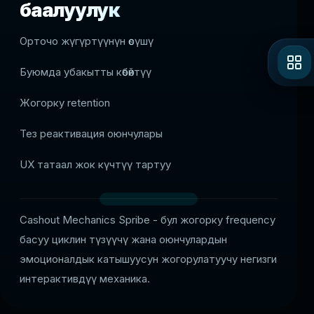
баалуулук
Орточо жүгүртүүнүн өсүшү
Буюмда убакытты көбөйтүү
Жогорку retention
Тез реактивация оюнчулары
UX татаал жок күчтүү тартуу
Cashout Mechanics Spribe - бул жогорку frequency
басуу циклин түзүүчү жана оюнчулардын
эмоционалдык катышуусун жогорулатуучу негизги
интерактивдүү механика.