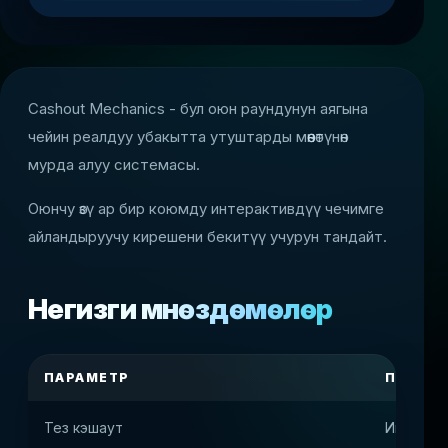
Cashout Mechanics - бул оюн раундунун аягына
чейин реалдуу убакытта утуштарды мөөнөтүнөн
мурда алуу системасы.
Оюнчу өзү ар бир коюмду интерактивдүү чечимге
айландыруучу кирешени бекитүү учурун тандайт.
Негизги мүнөздөмөлөрү
ПАРАМЕТР
ПЛАТФО
Тез кэшаут
Интерак