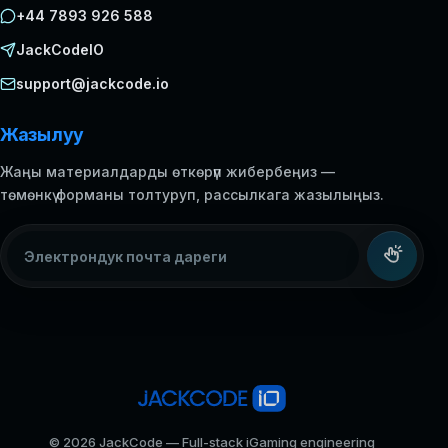
+44 7893 926 588
JackCodeIO
support@jackcode.io
Жазылуу
Жаңы материалдарды өткөрүп жибербеңиз —
төмөнкү форманы толтуруп, рассылкага жазылыңыз.
Электрондук почта дареги
© 2026 JackCode — Full-stack iGaming engineering