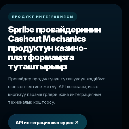
ПРОДУКТ ИНТЕГРАЦИЯСЫ
Spribe провайдеринин
Cashout Mechanics
продуктун казино-
платформаңызга
туташтырыңыз
Провайдер продуктунун туташуусун жөндөйбүз:
оюн контентине жетүү, API логикасы, ишке
киргизүү параметрлери жана интеграциянын
техникалык коштоосу.
API интеграциясын суроо