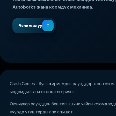
Autoborks жана коомдук механика.
Чечим алуу
Crash Games - бул көз ирмемдик раунддар жана үзгү
ылдамдыктагы оюн категориясы.
Оюнчулар раунддун башталышына чейин коюмдарды к
учурда утуштарды ала алышат.