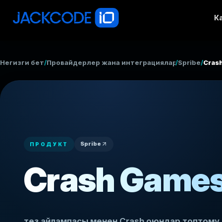
К
Негизги бет
/
Провайдерлер жана интеграциялар
/
Spribe
/
Cras
Spribe
ПРОДУКТ
Crash Game
тез айлампасы менен Crash оюндар топтому, макс