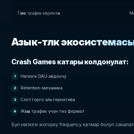
Төмөн трафик керектөө
М
Азык-түлүк экосистемас
Crash Games катары колдонулат:
Негизги DAU айдоочу
Retention-механика
Слотторго альтернатива
Жаңы трафик үчүн тез формат
Бул негизги жогорку frequency катмар болуп саналат