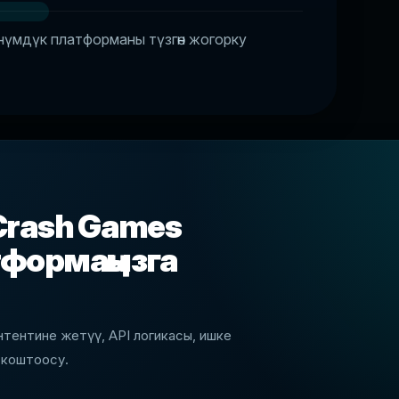
күнүмдүк платформаны түзгөн жогорку
Crash Games
тформаңызга
тентине жетүү, API логикасы, ишке
 коштоосу.