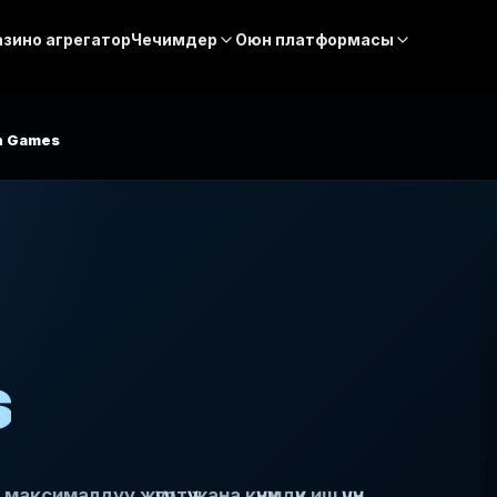
азино агрегатор
Чечимдер
Оюн платформасы
h Games
s
ималдуу жүгүртүү жана күнүмдүк иш үчүн