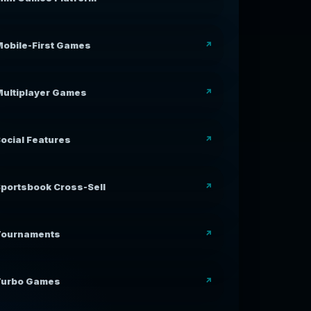
obile-First Games
ultiplayer Games
ocial Features
portsbook Cross-Sell
Tournaments
Turbo Games