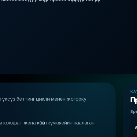
КА
лтүксүз беттинг цикли менен жогорку
П
Sp
оюшат жана көбөйткүчкө чейин каалаган
A