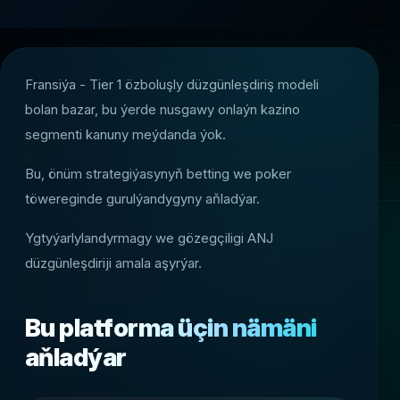
Fransiýa - Tier 1 özboluşly düzgünleşdiriş modeli
bolan bazar, bu ýerde nusgawy onlaýn kazino
segmenti kanuny meýdanda ýok.
Bu, önüm strategiýasynyň betting we poker
töwereginde gurulýandygyny aňladýar.
Ygtyýarlylandyrmagy we gözegçiligi ANJ
düzgünleşdiriji amala aşyrýar.
Bu platforma üçin nämäni
aňladýar