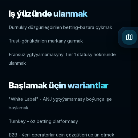
Iş ýüzünde ulanmak
Durnukly düzgünleşdirilen betting-bazara çykmak
Trust-gönükdirilen markany gurmak
Fransuz ygtyýarnamasyny Tier 1 statusy hökmünde
ulanmak
Başlamak üçin wariantlar
"White Label" - ANJ ygtyýarnamasy boýunça işe
başlamak
Turnkey - öz betting platformasy
B2B - ýerli operatorlar üçin çözgütleri üpjün etmek