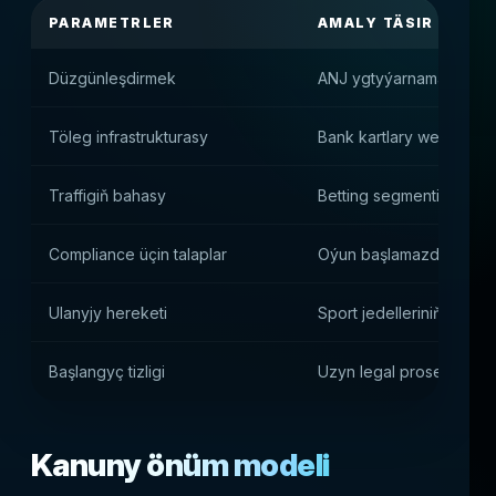
PARAMETRLER
AMALY TÄSIR
Düzgünleşdirmek
ANJ ygtyýarnamasy we b
Töleg infrastrukturasy
Bank kartlary we ýerli P
Traffigiň bahasy
Betting segmentinde ýo
Compliance üçin talaplar
Oýun başlamazdan öň d
Ulanyjy hereketi
Sport jedelleriniň ýokar
Başlangyç tizligi
Uzyn legal prosesi
Kanuny önüm modeli