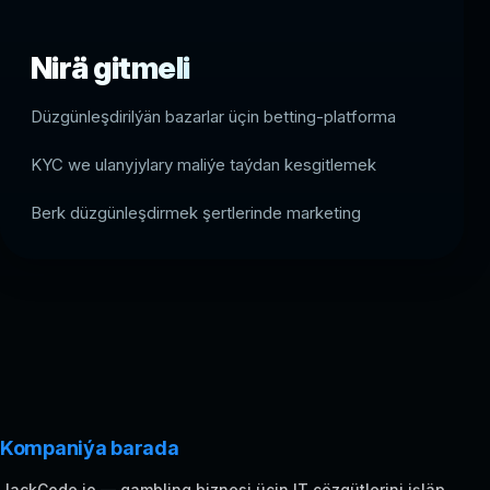
Nirä gitmeli
Düzgünleşdirilýän bazarlar üçin betting-platforma
KYC we ulanyjylary maliýe taýdan kesgitlemek
Berk düzgünleşdirmek şertlerinde marketing
Kompaniýa barada
JackCode.io — gambling biznesi üçin IT çözgütlerini işläp