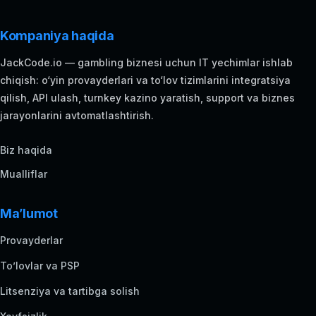
Kompaniya haqida
JackCode.io — gambling biznesi uchun IT yechimlar ishlab
chiqish: o‘yin provayderlari va to‘lov tizimlarini integratsiya
qilish, API ulash, turnkey kazino yaratish, support va biznes
jarayonlarini avtomatlashtirish.
Biz haqida
Mualliflar
Ma’lumot
Provayderlar
To’lovlar va PSP
Litsenziya va tartibga solish