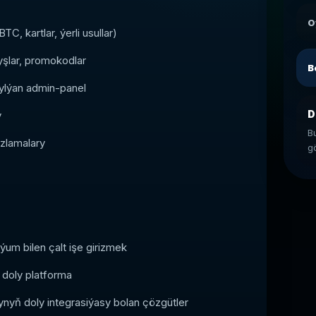
O
C, kartlar, ýerli usullar)
şlar, promokodlar
B
yrylýan admin-panel
D
y
B
zlamalary
gö
um bilen çalt işe girizmek
n doly platforma
synyň doly integrasiýasy bolan çözgütler