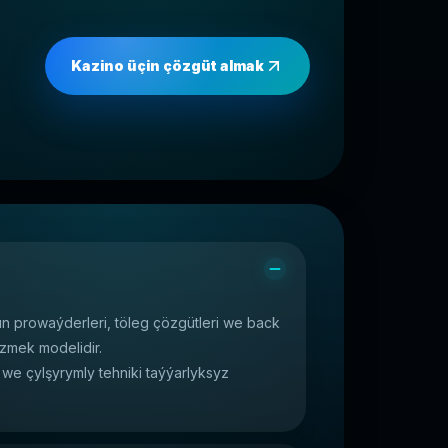
Kazino üçin çözgüt almak
un prowaýderleri, töleg çözgütleri we back
izmek modelidir.
we çylşyrymly tehniki taýýarlyksyz