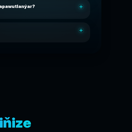
tapawutlanýar?
iňize