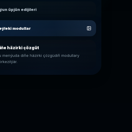
ýun üpjün edijileri
eýleki modullar
iňe häzirki çözgüt
u menýuda diňe häzirki çözgüdiň modullary
rkezilýär.