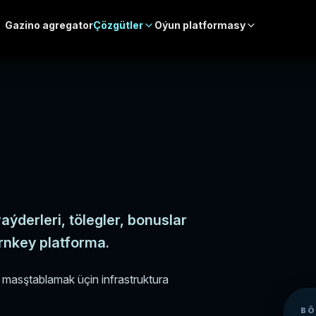
Gazino agregator
Çözgütler
Oýun platformasy
ýderleri, tölegler, bonuslar
rnkey platforma.
 masştablamak üçin infrastruktura
BÖ