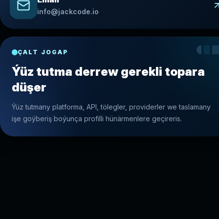
info@jackcode.io
ÇALT JOGAP
Ýüz tutma derrew gerekli topara
düşer
Ýüz tutmany platforma, API, tölegler, providerler we taslamany
işe goýberiş boýunça profilli hünärmenlere geçireris.