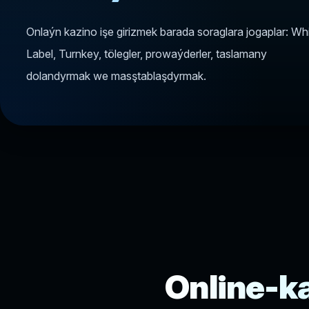
Onlaýn kazino işe girizmek barada soraglara jogaplar: Wh
Label, Turnkey, tölegler, prowaýderler, taslamany
dolandyrmak we masştablaşdyrmak.
Online-k