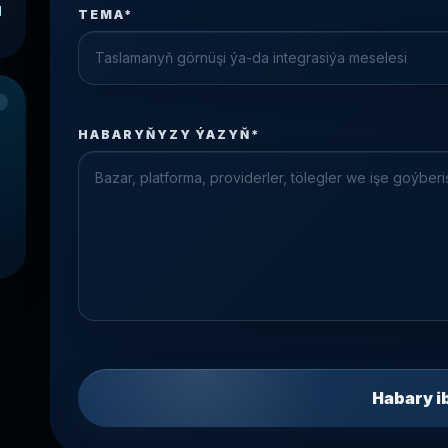
TEMA*
Check the form fields
Please fix the highlighted fields.
HABARYŇYZY ÝAZYŇ*
Habary i