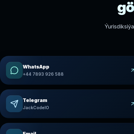
gö
Ýurisdiksiýa
WhatsApp
+44 7893 926 588
Telegram
JackCodeIO
Email