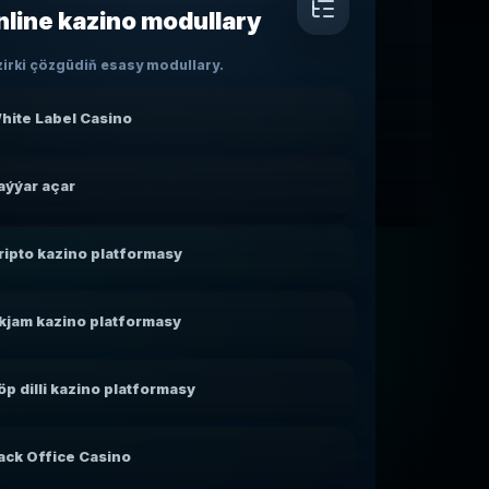
nline kazino modullary
irki çözgüdiň esasy modullary.
hite Label Casino
aýýar açar
ripto kazino platformasy
kjam kazino platformasy
öp dilli kazino platformasy
ack Office Casino