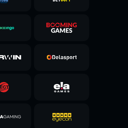
BNG Games
Booming Games
Darwin Gaming
Delasport
EGT Digital
Ela games
EXA Gaming
Eyecon