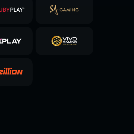
RubyPlay
SA Gaming
Veliplay
Vivo Gaming
Zillion Games