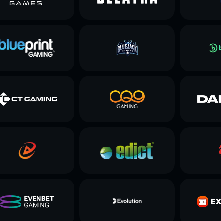
Blue Print
BlueJack
io
Casino Technology
CQ9 Gaming
EA Gaming
Edict
EvenBet Gaming
Evolution Gaming