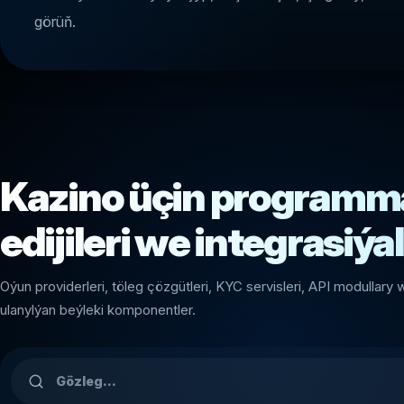
görüň.
Kazino üçin programma
edijileri we integrasiýa
Oýun providerleri, töleg çözgütleri, KYC servisleri, API modullar
ulanylýan beýleki komponentler.