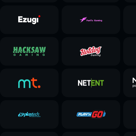
Ezugi
Funta Gaming
Hacksaw Gaming
Hotdog Gaming
MT Gaming
NetEnt
Playtech
Play’n GO