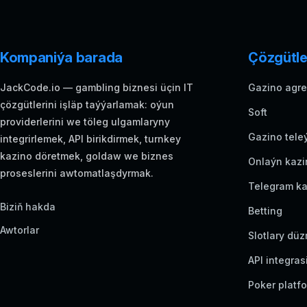
Kompaniýa barada
Çözgütle
JackCode.io — gambling biznesi üçin IT
Gazino agre
çözgütlerini işläp taýýarlamak: oýun
Soft
providerlerini we töleg ulgamlaryny
Gazino tele
integrirlemek, API birikdirmek, turnkey
kazino döretmek, goldaw we biznes
Onlaýn kazi
proseslerini awtomatlaşdyrmak.
Telegram k
Biziň hakda
Betting
Awtorlar
Slotlary dü
API integras
Poker platf