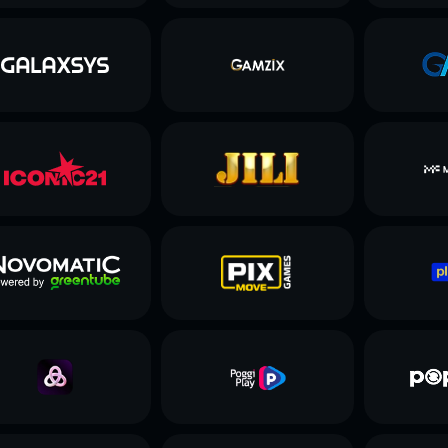
Galaxsys
Gamzix
Iconic21
JILI Games
Novomatic
PixMove
Plutus Gaming
PoggiPlay