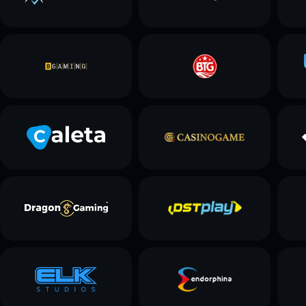
BGaming
Big Time Gaming
Caleta Gaming
Casino Game Stud
Dragon Gaming
DST Play
ELK Studios
Endorphina