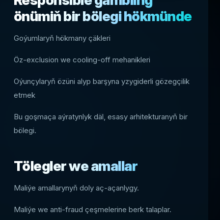
Responsible gambling
önümiň bir bölegi hökmünde
Goýumlaryň hökmany çäkleri
Öz-exclusion we cooling-off mehanikleri
Oýunçylaryň özüni alyp barşyna yzygiderli gözegçilik
etmek
Bu goşmaça aýratynlyk däl, esasy arhitekturanyň bir
bölegi.
Tölegler we amallar
Maliýe amallarynyň doly aç-açanlygy.
Maliýe we anti-fraud çeşmelerine berk talaplar.