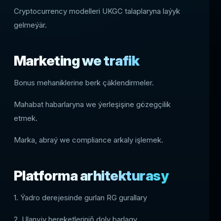
Cryptocurrency modelleri UKGC talaplaryna laýyk
gelmeýär.
Marketing we trafik
Bonus mehaniklerine berk çäklendirmeler.
Mahabat habarlaryna we ýerleşişine gözegçilik
etmek.
Marka, abraý we compliance arkaly işlemek.
Platforma arhitekturasy
1. Ýadro derejesinde gurlan RG gurallary
2. Ulanyjy hereketleriniň doly barlagy