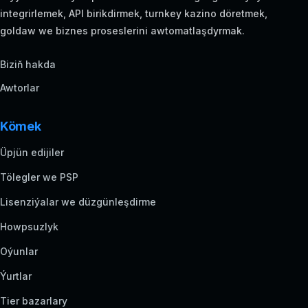
integrirlemek, API birikdirmek, turnkey kazino döretmek,
goldaw we biznes proseslerini awtomatlaşdyrmak.
Biziň hakda
Awtorlar
Kömek
Üpjün edijiler
Tölegler we PSP
Lisenziýalar we düzgünleşdirme
Howpsuzlyk
Oýunlar
Ýurtlar
Tier bazarlary