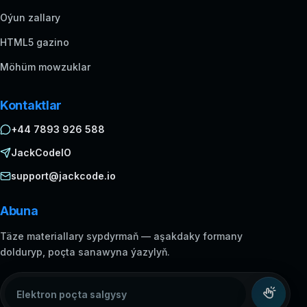
Oýun zallary
HTML5 gazino
Möhüm mowzuklar
Kontaktlar
+44 7893 926 588
JackCodeIO
support@jackcode.io
Abuna
Täze materiallary sypdyrmaň — aşakdaky formany
dolduryp, poçta sanawyna ýazylyň.
Elektron poçta salgysy