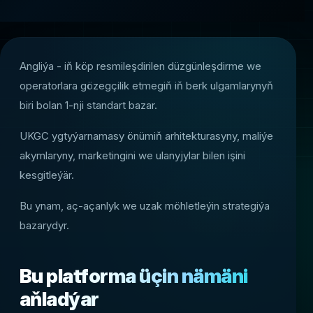
Angliýa - iň köp resmileşdirilen düzgünleşdirme we
operatorlara gözegçilik etmegiň iň berk ulgamlarynyň
biri bolan 1-nji standart bazar.
UKGC ygtyýarnamasy önümiň arhitekturasyny, maliýe
akymlaryny, marketingini we ulanyjylar bilen işini
kesgitleýär.
Bu ynam, aç-açanlyk we uzak möhletleýin strategiýa
bazarydyr.
Bu platforma üçin nämäni
aňladýar