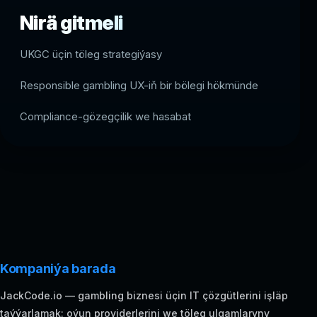
Nirä gitmeli
UKGC üçin töleg strategiýasy
Responsible gambling UX-iň bir bölegi hökmünde
Compliance-gözegçilik we hasabat
Kompaniýa barada
JackCode.io — gambling biznesi üçin IT çözgütlerini işläp
taýýarlamak: oýun providerlerini we töleg ulgamlaryny