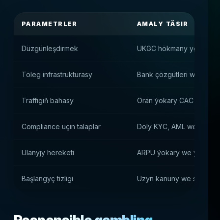
PARAMETRLER
AMALY TÄSIR
Düzgünleşdirmek
UKGC hökmany ygtyýarna
Töleg infrastrukturasy
Bank çözgütleri we düzgü
Traffigiň bahasy
Örän ýokary CAC we mark
Compliance üçin talaplar
Doly KYC, AML we respon
Ulanyjy hereketi
ARPU ýokary we ynam du
Başlangyç tizligi
Uzyn kanuny we sertifikat 