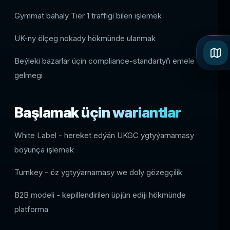
Gymmat bahaly Tier 1 traffigi bilen işlemek
UK-ny ölçeg nokady hökmünde ulanmak
Beýleki bazarlar üçin compliance-standartyň emele
gelmegi
Başlamak üçin wariantlar
White Label - hereket edýän UKGC ygtyýarnamasy
boýunça işlemek
Turnkey - öz ygtyýarnamasy we doly gözegçilik
B2B modeli - kepillendirilen üpjün ediji hökmünde
platforma