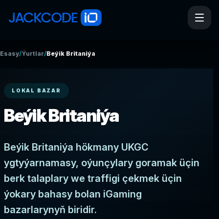
/
/
Esasy
Ýurtlar
Beýik Britaniýa
LOKAL BAZAR
Beýik Britaniýa
Beýik Britaniýa hökmany UKGC
ygtyýarnamasy, oýunçylary goramak üçin
berk talaplary we traffigi çekmek üçin
ýokary bahasy bolan iGaming
bazarlarynyň biridir.