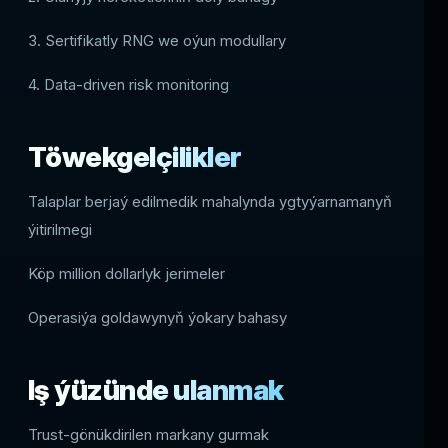
3. Sertifikatly RNG we oýun modullary
4. Data-driven risk monitoring
Töwekgelçilikler
Talaplar berjaý edilmedik mahalynda ygtyýarnamanyň
ýitirilmegi
Köp million dollarlyk jerimeler
Operasiýa goldawynyň ýokary bahasy
Iş ýüzünde ulanmak
Trust-gönükdirilen markany gurmak