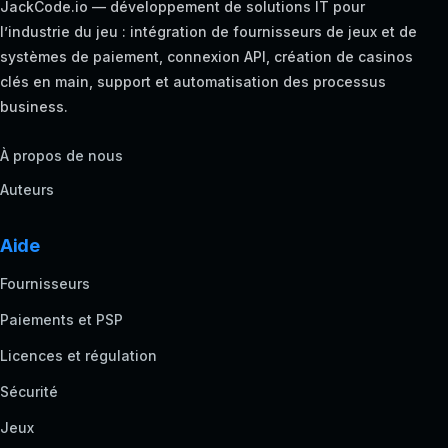
JackCode.io — développement de solutions IT pour
l’industrie du jeu : intégration de fournisseurs de jeux et de
systèmes de paiement, connexion API, création de casinos
clés en main, support et automatisation des processus
business.
À propos de nous
Auteurs
Aide
Fournisseurs
Paiements et PSP
Licences et régulation
Sécurité
Jeux