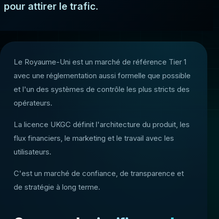
pour attirer le trafic.
Le Royaume-Uni est un marché de référence Tier 1
avec une réglementation aussi formelle que possible
et l'un des systèmes de contrôle les plus stricts des
opérateurs.
La licence UKGC définit l'architecture du produit, les
flux financiers, le marketing et le travail avec les
utilisateurs.
C'est un marché de confiance, de transparence et
de stratégie à long terme.