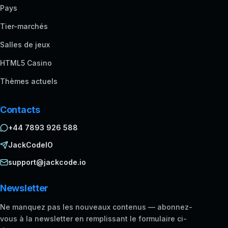
Pays
Tier-marchés
Salles de jeux
HTML5 Casino
Thèmes actuels
Contacts
+44 7893 926 588
JackCodeIO
support@jackcode.io
Newsletter
Ne manquez pas les nouveaux contenus — abonnez-
vous à la newsletter en remplissant le formulaire ci-