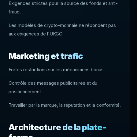
Exigences strictes pour la source des fonds et anti-
fraud.
Les modèles de crypto-monnaie ne répondent pas
aux exigences de l'UKGC.
Marketing et trafic
Fortes restrictions sur les mécaniciens bonus.
Contrôle des messages publicitaires et du
positionnement.
Travailler par la marque, la réputation et la conformité.
Architecture de la plate-