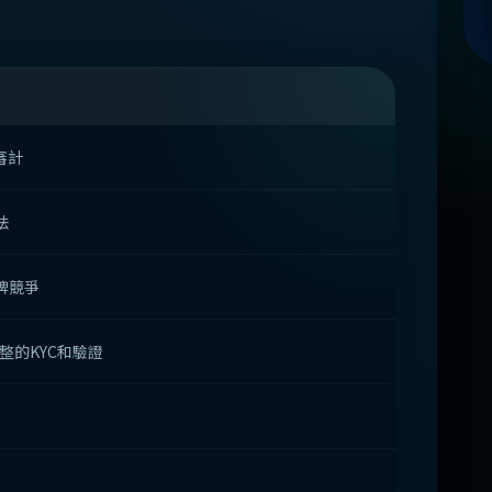
審計
法
牌競爭
完整的KYC和驗證