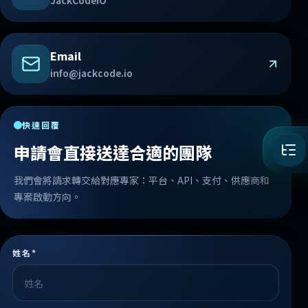
JackCodeIO
Email
info@jackcode.io
快速回覆
申請會直接送達合適的團隊
我們會將請求轉交給對應專家：平台、API、支付、供應商和
專案啟動方向。
姓名*