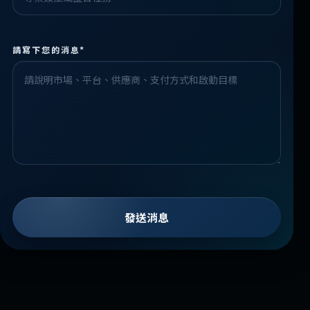
Check the form fields
請寫下您的消息*
Please fix the highlighted fields.
發送消息