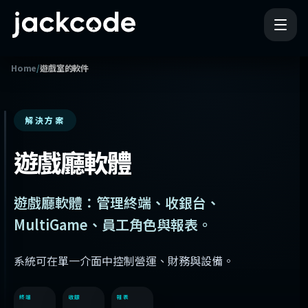
Home
/
遊戲室的軟件
解決方案
遊戲廳軟體
遊戲廳軟體：管理終端、收銀台、
MultiGame、員工角色與報表。
系統可在單一介面中控制營運、財務與設備。
終端
收銀
報表