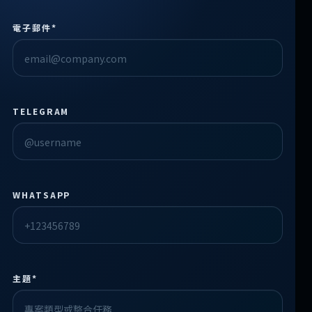
電子郵件*
TELEGRAM
WHATSAPP
主題*