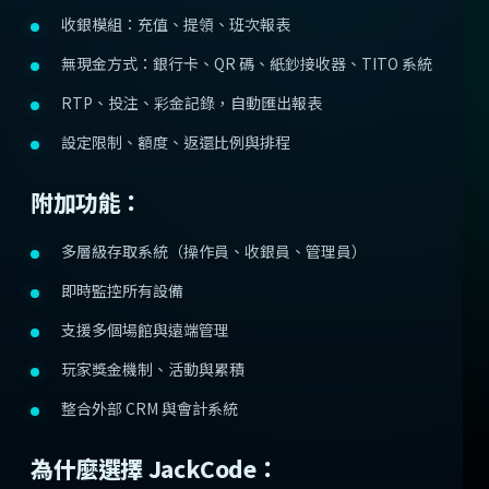
收銀模組：充值、提領、班次報表
無現金方式：銀行卡、QR 碼、紙鈔接收器、TITO 系統
RTP、投注、彩金記錄，自動匯出報表
設定限制、額度、返還比例與排程
附加功能：
多層級存取系統（操作員、收銀員、管理員）
即時監控所有設備
支援多個場館與遠端管理
玩家獎金機制、活動與累積
整合外部 CRM 與會計系統
為什麼選擇 JackCode：