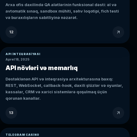
Arxa ofis daxilində QA alətlərinin funksional dəsti: əl və
avtomatik sınaq, sandbox mühiti, səhv loqotipi, fich testi
və buraxılışların sabitliyinə nəzarət.
12
API INTEQRASIYASI
Aprel 18, 2025
API növləri və memarlıq
Dəstəklənən API və inteqrasiya arxitekturasına baxış:
REST, WebSocket, callback-hook, daxili şlüzlər və oyunlar,
kassalar, CRM və xarici sistemlərə qoşulmaq üçün
qorunan kanallar.
13
TELEGRAM CASINO