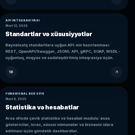
API INTEQRASIYASI
Mart 13, 2025
Standartlar və xüsusiyyətlər
Beynəlxalq standartlara uyğun API-nin hazırlanması:
REST, OpenAPI/Swagger, JSON\: API, gRPC, SOAP, WSDL -
uyğunluq, miqyas və sadələşdirilmiş inteqrasiya üçün.
18
FUNKSIONAL BEK OFIS
Mart 9, 2025
Statistika və hesabatlar
Arxa ofisdə çevik statistika və hesabat modulu: əsas
göstəricilər, ixrac, xüsusi nümunələr və biznesin idarə
edilməsi üçün gündəlik dashbordlar.