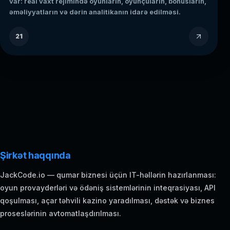
var: real vaxt rejimində oyunların, oyunçuların, bonusların,
əməliyyatların və dərin analitikanın idarə edilməsi.
21
Şirkət haqqında
JackCode.io — qumar biznesi üçün IT-həllərin hazırlanması:
oyun provayderləri və ödəniş sistemlərinin inteqrasiyası, API
qoşulması, açar təhvili kazino yaradılması, dəstək və biznes
proseslərinin avtomatlaşdırılması.