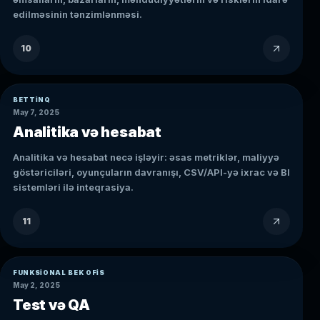
edilməsinin tənzimlənməsi.
10
BETTINQ
May 7, 2025
Analitika və hesabat
Analitika və hesabat necə işləyir: əsas metriklər, maliyyə
göstəriciləri, oyunçuların davranışı, CSV/API-yə ixrac və BI
sistemləri ilə inteqrasiya.
11
FUNKSIONAL BEK OFIS
May 2, 2025
Test və QA