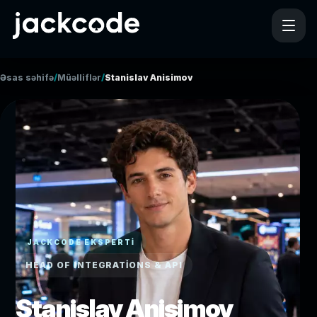
/
/
Əsas səhifə
Müəlliflər
Stanislav Anisimov
JACKCODE EKSPERTI
HEAD OF INTEGRATIONS & API
Stanislav Anisimov