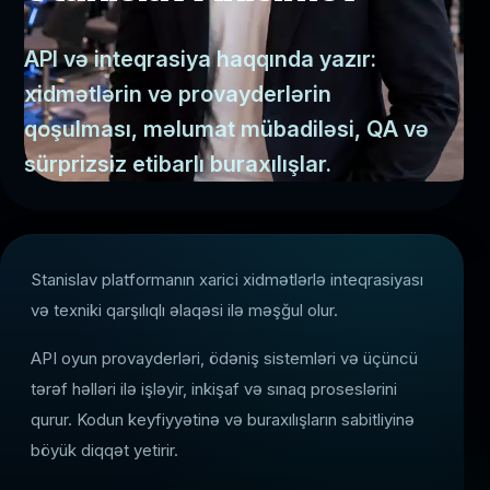
API və inteqrasiya haqqında yazır:
xidmətlərin və provayderlərin
qoşulması, məlumat mübadiləsi, QA və
sürprizsiz etibarlı buraxılışlar.
Stanislav platformanın xarici xidmətlərlə inteqrasiyası
və texniki qarşılıqlı əlaqəsi ilə məşğul olur.
API oyun provayderləri, ödəniş sistemləri və üçüncü
tərəf həlləri ilə işləyir, inkişaf və sınaq proseslərini
qurur. Kodun keyfiyyətinə və buraxılışların sabitliyinə
böyük diqqət yetirir.