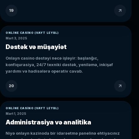
19
ONLINE CASINO (VAYT LEYBL)
Mart 3, 2025
Dəstək və müşayiət
Onlayn casino dəstəyi necə işləyir: başlanğıc,
konfiqurasiya, 24/7 texniki dəstək, yeniləmə, inkişaf
yardımı və hadisələrə operativ cavab.
20
ONLINE CASINO (VAYT LEYBL)
Mart 1, 2025
Administrasiya və analitika
Niyə onlayn kazinoda bir idarəetmə panelinə ehtiyacınız