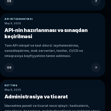
08
API INTEQRASIYASI
May 9, 2025
API-nin hazırlanması və sınaqdan
keçirilməsi
Tam API inkişaf və test dövrü: layihələndirmə,
sənədləşdirmə, mok serverləri, testlər, CI/CD və
inteqrasiya keyfiyyətinin təmin edilməsi.
09
BETTINQ
May 8, 2025
Administrasiya və ticarət
İdarəetmə paneli və ticarət necə işləyir: hadisələrin,
əmsalların, bazarların, məhdudiyyətlərin və risklərin idarə