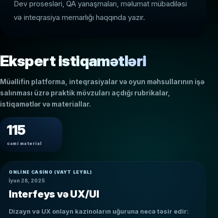
Dev prosesləri, QA yanaşmaları, məlumat mübadiləsi
və inteqrasiya memarlığı haqqında yazır.
Ekspert istiqamətləri
Müəllifin platforma, inteqrasiyalar və oyun məhsullarının işə
salınması üzrə praktik mövzuları açdığı rubrikalar,
istiqamətlər və materiallar.
115
cəmi material
ONLINE CASINO (VAYT LEYBL)
İyun 28, 2025
Interfeys və UX/UI
Dizayn və UX onlayn kazinoların uğuruna necə təsir edir: