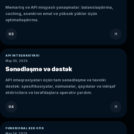
Memarlıq və API miqyaslı yanaşmalar: balanslaşdırma,
caching, asenkron emal və yüksək yüklər üçün
optimallaşdırma.
03
API INTEQRASIYASI
May 30, 2025
Sənədləşmə və dəstək
API inteqrasiyaları üçün tam sənədləşmə və texniki
dəstək: spesifikasiyalar, nümunələr, qaydalar və inkişaf
etdiricilərə və tərəfdaşlara operativ yardım.
04
FUNKSIONAL BEK OFIS
May 24, 2025