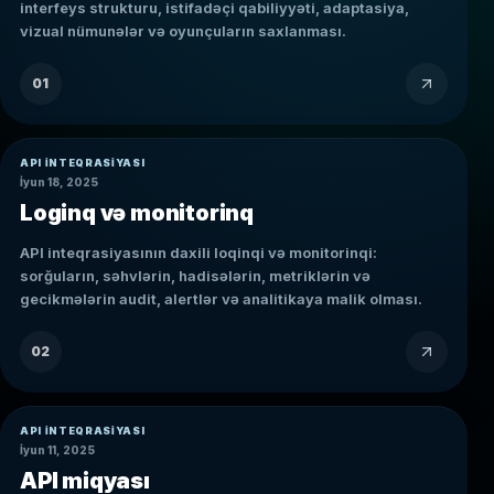
interfeys strukturu, istifadəçi qabiliyyəti, adaptasiya,
vizual nümunələr və oyunçuların saxlanması.
01
API INTEQRASIYASI
İyun 18, 2025
Loginq və monitorinq
API inteqrasiyasının daxili loqinqi və monitorinqi:
sorğuların, səhvlərin, hadisələrin, metriklərin və
gecikmələrin audit, alertlər və analitikaya malik olması.
02
API INTEQRASIYASI
İyun 11, 2025
API miqyası