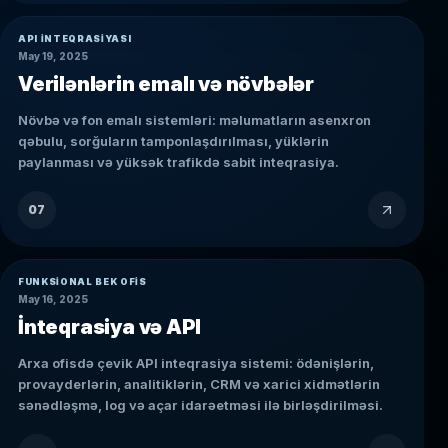
API INTEQRASIYASI
May 19, 2025
Verilənlərin emalı və növbələr
Növbə və fon emalı sistemləri: məlumatların asenxron
qəbulu, sorğuların tamponlaşdırılması, yüklərin
paylanması və yüksək trafikdə sabit inteqrasiya.
07
FUNKSIONAL BEK OFIS
May 16, 2025
İnteqrasiya və API
Arxa ofisdə çevik API inteqrasiya sistemi: ödənişlərin,
provayderlərin, analitiklərin, CRM və xarici xidmətlərin
sənədləşmə, log və açar idarəetməsi ilə birləşdirilməsi.