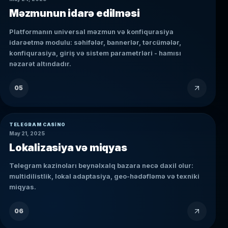
Məzmunun idarə edilməsi
Platformanın universal məzmun və konfiqurasiya
idarəetmə modulu: səhifələr, bannerlər, tərcümələr,
konfiqurasiya, giriş və sistem parametrləri - hamısı
nəzarət altındadır.
05
TELEGRAM CASINO
May 21, 2025
Lokalizasiya və miqyas
Telegram kazinoları beynəlxalq bazara necə daxil olur:
multidilistlik, lokal adaptasiya, geo-hədəfləmə və texniki
miqyas.
06