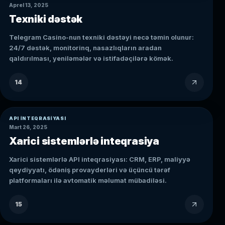
Aprel 13, 2025
Texniki dəstək
Telegram Casino-nun texniki dəstəyi necə təmin olunur:
24/7 dəstək, monitorinq, nasazlıqların aradan
qaldırılması, yeniləmələr və istifadəçilərə kömək.
14
API INTEQRASIYASI
Mart 26, 2025
Xarici sistemlərlə inteqrasiya
Xarici sistemlərlə API inteqrasiyası: CRM, ERP, maliyyə
qeydiyyatı, ödəniş provayderləri və üçüncü tərəf
platformaları ilə avtomatik məlumat mübadiləsi.
15