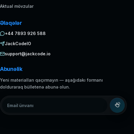
Aktual mövzular
Əlaqələr
+44 7893 926 588
JackCodeIO
support@jackcode.io
Abunəlik
Yeni materialları qaçırmayın — aşağıdakı formanı
dolduraraq bülletenə abunə olun.
Email ünvanı