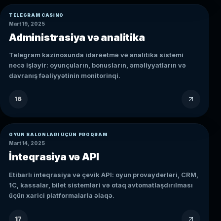
TELEGRAM CASINO
Mart 19, 2025
Administrasiya və analitika
Telegram kazinosunda idarəetmə və analitika sistemi
necə işləyir: oyunçuların, bonusların, əməliyyatların və
davranış fəaliyyətinin monitorinqi.
16
OYUN SALONLARI ÜÇÜN PROQRAM
Mart 14, 2025
İnteqrasiya və API
Etibarlı inteqrasiya və çevik API: oyun provayderləri, CRM,
1C, kassalar, bilet sistemləri və otaq avtomatlaşdırılması
üçün xarici platformalarla əlaqə.
17