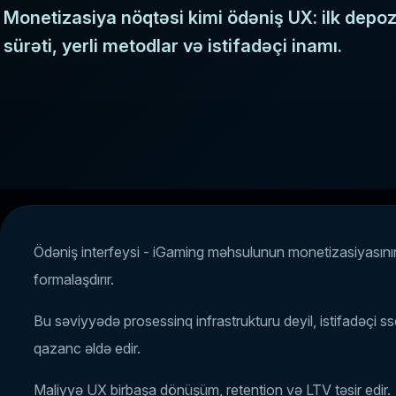
Monetizasiya nöqtəsi kimi ödəniş UX: ilk depoz
sürəti, yerli metodlar və istifadəçi inamı.
Ödəniş interfeysi - iGaming məhsulunun monetizasiyasının 
formalaşdırır.
Bu səviyyədə prosessinq infrastrukturu deyil, istifadəçi ss
qazanc əldə edir.
Maliyyə UX birbaşa dönüşüm, retention və LTV təsir edir.