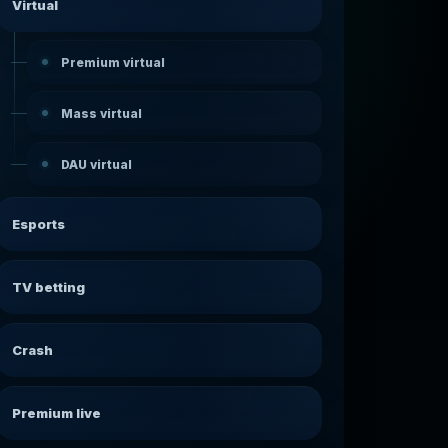
Virtual
Premium virtual
Mass virtual
DAU virtual
Esports
TV betting
Crash
Premium live