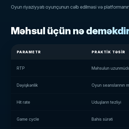
Oyun riyaziyyatı oyunçunun cəlb edilməsi və platformanın ma
Məhsul üçün nə deməkdi
PARAMETR
PRAKTIK TƏSIR
RTP
Məhsulun uzunmüddətl
Dəyişkənlik
Oyun seanslarının 
Hit rate
Uduşların tezliyi
Game cycle
Bahis sürəti