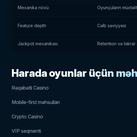
Mexanika növü
Oyunçuların müxtəli
Feature depth
Cəlb səviyyəsi
Jackpot mexanikası
Retention və təkrar 
Harada oyunlar üçün məhs
Rəqabətli Casino
Mobile-first məhsulları
Crypto Casino
VIP seqmenti