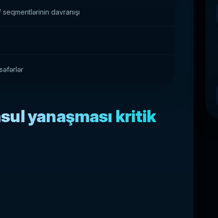
f seqmentlərinin davranışı
səfərlər
ul yanaşması kritik