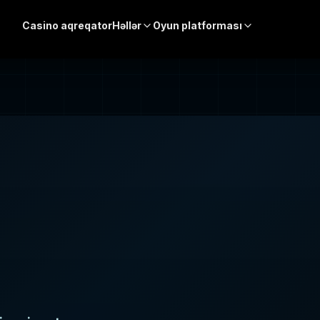
Casino aqreqator
Həllər
Oyun platforması