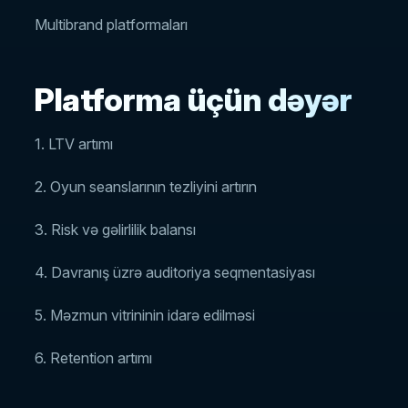
Multibrand platformaları
Platforma üçün dəyər
1. LTV artımı
2. Oyun seanslarının tezliyini artırın
3. Risk və gəlirlilik balansı
4. Davranış üzrə auditoriya seqmentasiyası
5. Məzmun vitrininin idarə edilməsi
6. Retention artımı