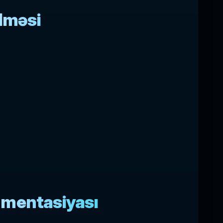
ilməsi
qmentasiyası