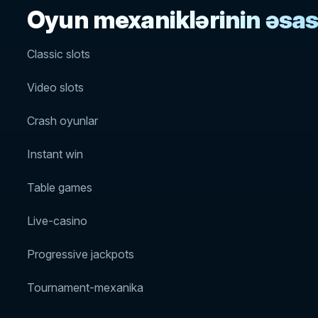
Oyun mexaniklərinin əsas
Classic slots
Video slots
Crash oyunlar
Instant win
Table games
Live-casino
Progressive jackpots
Tournament-mexanika