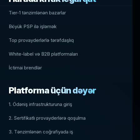
Tier-1 tənzimlənən bazarlar
Böyük PSP ilə işləmək
Top provayderlərlə tərəfdaşlıq
White-label və B2B platformaları
İctimai brendlər
Platforma üçün dəyər
1. Ödəniş infrastrukturuna giriş
2. Sertifikatlı provayderlərə qoşulma
3. Tənzimlənən coğrafiyada iş