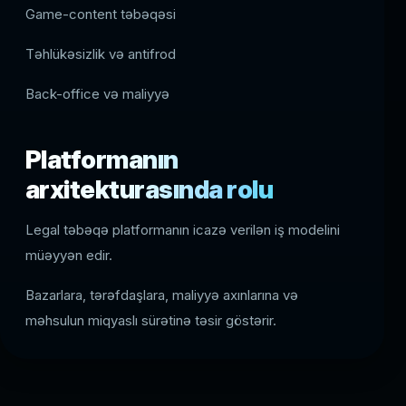
Game-content təbəqəsi
Təhlükəsizlik və antifrod
Back-office və maliyyə
Platformanın
arxitekturasında rolu
Legal təbəqə platformanın icazə verilən iş modelini
müəyyən edir.
Bazarlara, tərəfdaşlara, maliyyə axınlarına və
məhsulun miqyaslı sürətinə təsir göstərir.