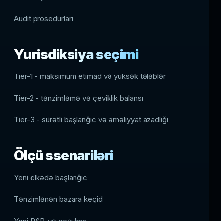
Audit prosedurları
Yurisdiksiya seçimi
Tier-1 - maksimum etimad və yüksək tələblər
Tier-2 - tənzimləmə və çeviklik balansı
Tier-3 - sürətli başlanğıc və əməliyyat azadlığı
Ölçü ssenariləri
Yeni ölkədə başlanğıc
Tənzimlənən bazara keçid
Yeni PSP-yə qoşulma