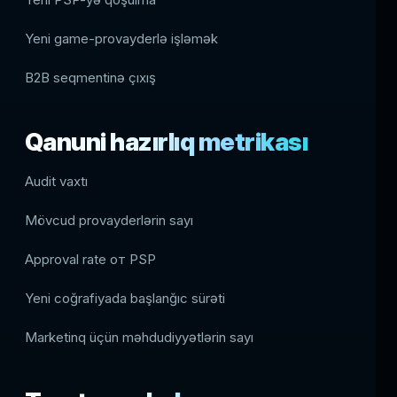
Yeni game-provayderlə işləmək
B2B seqmentinə çıxış
Qanuni hazırlıq metrikası
Audit vaxtı
Mövcud provayderlərin sayı
Approval rate от PSP
Yeni coğrafiyada başlanğıc sürəti
Marketinq üçün məhdudiyyətlərin sayı