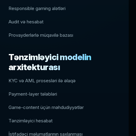
Responsible gaming alətləri
Audit və hesabat
Provayderlərlə müqavilə bazası
Tənzimləyici modelin
arxitekturası
KYC və AML prosesləri ilə əlaqə
Payment-layer tələbləri
Game-content üçün məhdudiyyətlər
Tənzimləyici hesabat
İstifadəçi məlumatlarının saxlanması