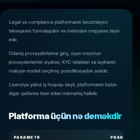
Legal və compliance platformanın tənzimləyici
təbəqəsini formalaşdırır və məhsulun miqyasını təyin
edir.
Ödəniş provayderlərinə giriş, oyun məzmun
provayderlərinin siyahısı, KYC tələbləri və layihənin
maliyyə modeli seçilmiş yurisdiksiyadan asılıdır.
Lisenziya yalnız iş hüququ deyil, platformanın bütün
digər qatlarına təsir edən memarlıq həllidir.
Platforma üçün nə deməkdir
PARAMETR
PRAKTIK TƏ