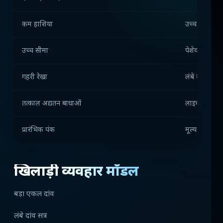
कम हाशिया
उच्च कारोबार
उच्च सीमा
पेशेवर खिलाड़ि
गहरी रेखा
लंबे गेमिंग सत्र
तत्काल अद्यतन बाधाओं
लाइव मोड प्रतिस
प्रारंभिक पंक
मूल्य दांव आक
खिलाड़ी व्यवहार मॉडल
बड़ा एकल दांव
लंबे दांव सत्र