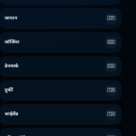
जापान
🇯🇵
जॉर्जिया
🇬🇪
डेनमार्क
🇩🇰
तुर्की
🇹🇷
थाईलैंड
🇹🇭