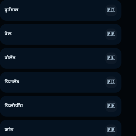
पुर्तगाल
🇵🇹
पेरू
🇵🇪
पोलैंड
🇵🇱
फिनलैंड
🇫🇮
फिलीपींस
🇵🇭
फ्रांस
🇫🇷