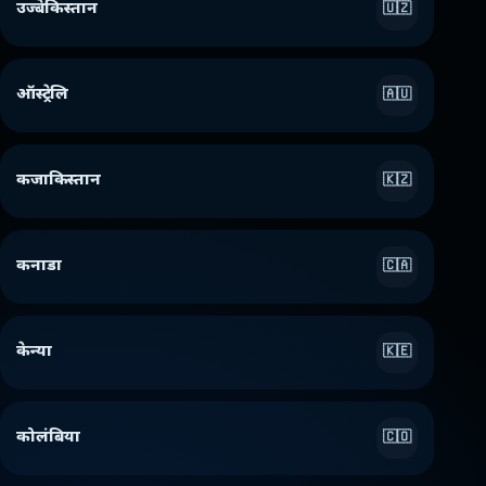
उज्बेकिस्तान
🇺🇿
ऑस्ट्रेलि
🇦🇺
कजाकिस्तान
🇰🇿
कनाडा
🇨🇦
केन्या
🇰🇪
कोलंबिया
🇨🇴