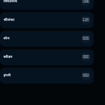
वियतनाम
🇻🇳
श्रीलंका
🇱🇰
स्पेन
🇪🇸
स्वीडन
🇸🇪
हंगरी
🇭🇺