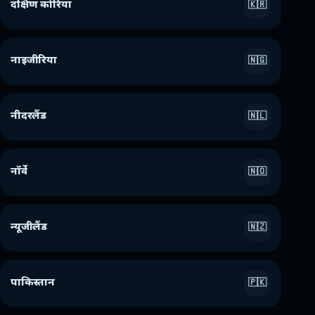
दक्षिण कोरिया
🇰🇷
नाइजीरिया
🇳🇬
नीदरलैंड
🇳🇱
नॉर्वे
🇳🇴
न्यूजीलैंड
🇳🇿
पाकिस्तान
🇵🇰