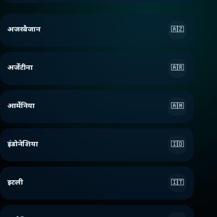
अजरबैजान
🇦🇿
अर्जेंटीना
🇦🇷
आर्मेनिया
🇦🇲
इंडोनेशिया
🇮🇩
इटली
🇮🇹