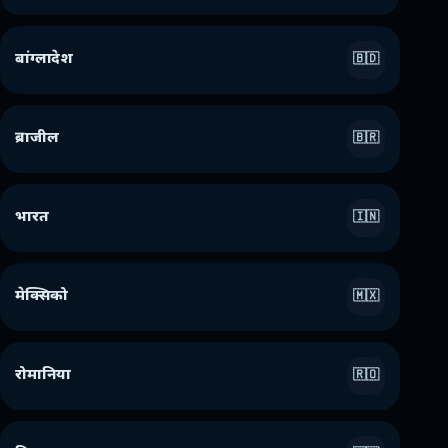
बांग्लादेश
🇧🇩
ब्राजील
🇧🇷
भारत
🇮🇳
मेक्सिको
🇲🇽
रोमानिया
🇷🇴