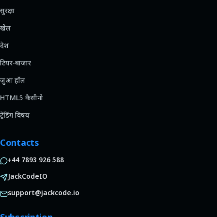
सुरक्षा
खेल
देश
टियर-बाजार
जुआ हॉल
HTML5 कैसीनो
ट्रेंडिंग विषय
Contacts
+44 7893 926 588
JackCodeIO
support@jackcode.io