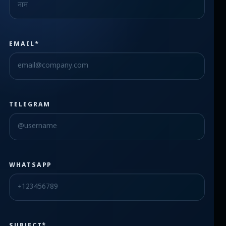
EMAIL*
TELEGRAM
WHATSAPP