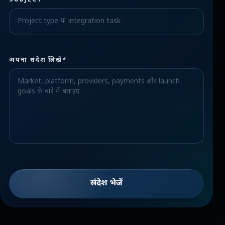
SUBJECT*
Check the form fields
अपना संदेश लिखें*
Please fix the highlighted fields.
संदेश भेजें