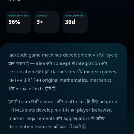
MATHEMATICS
DEVICES
DEVELOPMENT
96%
3+
30d
JackCode game machines development का full cycle
प्रदान करता है — idea और concept से integration और
certification तक। हम classic slots और modern games
दोनों बनाते हैं जिनमें original mathematics, mechanics
और visual effects होते हैं।
हमारी team सभी devices और platforms के लिए adapted
HTML5 slots develop करती है। हम player behavior,
market requirements और aggregators के जरिए
distribution features को ध्यान में रखते हैं।