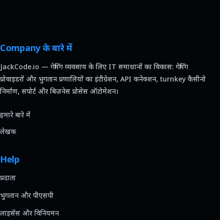
Company के बारे में
JackCode.io — गेमिंग व्यवसाय के लिए IT समाधानों का विकास: गेमिंग
प्रोवाइडरों और भुगतान प्रणालियों का इंटीग्रेशन, API कनेक्शन, turnkey कैसीनो
निर्माण, सपोर्ट और बिज़नेस प्रोसेस ऑटोमेशन।
हमारे बारे में
लेखक
Help
प्रदाता
भुगतान और पीएसपी
लाइसेंस और विनियमन