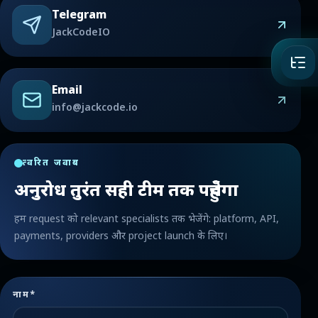
Telegram
JackCodeIO
Email
info@jackcode.io
त्वरित जवाब
अनुरोध तुरंत सही टीम तक पहुँचेगा
हम request को relevant specialists तक भेजेंगे: platform, API,
payments, providers और project launch के लिए।
नाम*