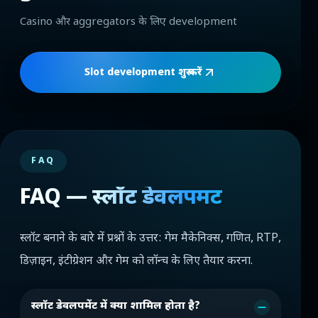
Casino और aggregators के लिए development
Slot development शुरू करें
FAQ
FAQ — स्लॉट डेवलपमेंट
स्लॉट बनाने के बारे में प्रश्नों के उत्तर: गेम मैकेनिक्स, गणित, RTP,
डिज़ाइन, इंटीग्रेशन और गेम को लॉन्च के लिए तैयार करना.
स्लॉट डेवलपमेंट में क्या शामिल होता है?