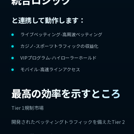
と連携して動作します：
ライブベッティング-高周波ベッティング
カジノ-スポーツトラフィックの収益化
VIPプログラム-ハイローラーホールド
モバイル-高速ラインアクセス
最高の効率を示すところ
Tier 1規制市場
開発されたベッティングトラフィックを備えたTier 2