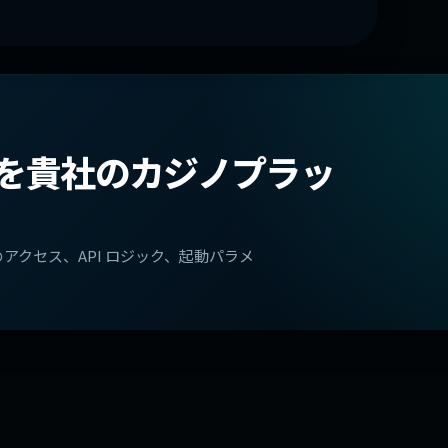
Core を貴社のカジノプラッ
クセス、API ロジック、起動パラメ