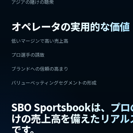
アジアの賭けの聴衆
オペレータの実用的な価値
低いマージンで高い売上高
プロ選手の誘致
ブランドへの信頼の高まり
バリューベッティングセグメントの形成
SBO Sportsbookは
けの売上高を備えたリアル
です。