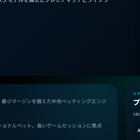
カ
プ
流動性、最小マージンを備えた中央ベッティングエンジ
SB
ショナルベット、長いゲームセッションに焦点
A