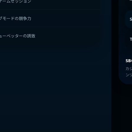
ゲームセッション
ブモードの競争力
S
ューベッターの誘致
T
SB
カ
ン