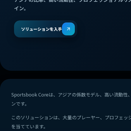
イン。
ソリューションを入手
Sportsbook Coreは、アジアの係数モデル、高い
ンです。
このソリューションは、大量のプレーヤー、プロフェッ
を当てています。