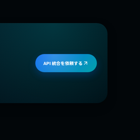
API 統合を依頼する