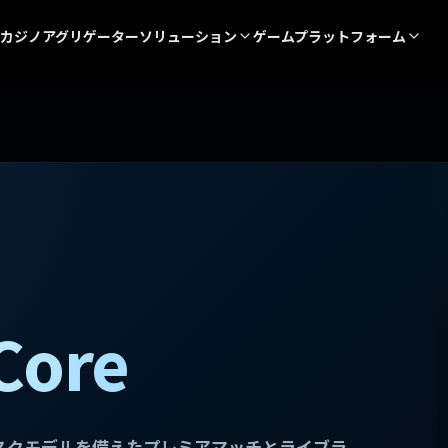
カジノアグリゲーター
ソリューション
ゲームプラットフォーム
Core
スクモデルを備えたプレミアマッチとライブラ