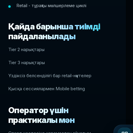
Retail - тұрақты мөлшерлеме циклі
Қайда барынша тиімді
пайдаланылады
Tier 2 нарықтары
Tier 3 нарықтары
Үздіксіз белсенділігі бар retail-нүктелер
Қысқа сессиялармен Mobile betting
Оператор үшін
практикалық мән