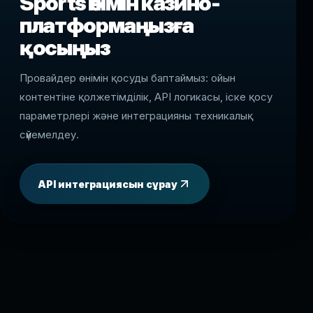
Sports өнімін казино-
платформаңызға
қосыңыз
Провайдер өнімін қосуды баптаймыз: ойын
контентіне қолжетімділік, API логикасы, іске қосу
параметрлері және интеграцияны техникалық
сүйемелдеу.
API интеграциясын сұрау