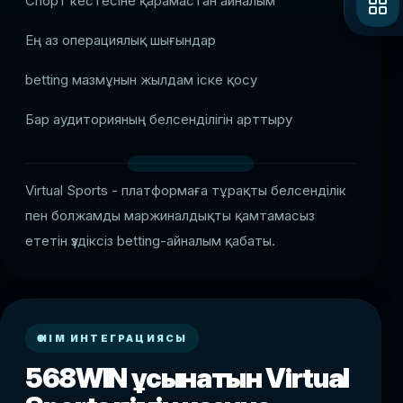
Спорт кестесіне қарамастан айналым
Ең аз операциялық шығындар
betting мазмұнын жылдам іске қосу
Бар аудиторияның белсенділігін арттыру
Virtual Sports - платформаға тұрақты белсенділік
пен болжамды маржиналдықты қамтамасыз
ететін үздіксіз betting-айналым қабаты.
ӨНІМ ИНТЕГРАЦИЯСЫ
568WIN ұсынатын Virtual