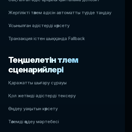
Жергілікті төлем әдісін автоматты түрде таңдау
Ұсынылған әдістерді көрсету
Транзакция істен шыққанда Fallback
Теңшелетін төлем
сценарийлері
Қаражатты шығару сұрауы
Қол жетімді әдістерді тексеру
Өңдеу уақытын көрсету
Төлемді өңдеу мәртебесі