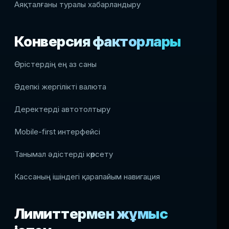
Аяқталғаны туралы хабарландыру
Конверсия факторлары
Өрістердің ең аз саны
Әдепкі жергілікті валюта
Деректерді автотолтыру
Mobile-first интерфейсі
Танымал әдістерді көрсету
Кассаның ішіндегі қарапайым навигация
Лимиттермен жұмыс