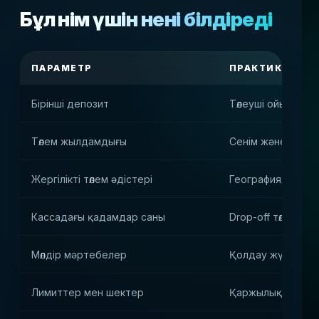
Бұл өнім үшін нені білдіреді
ПАРАМЕТР
ПРАКТИКАЛЫҚ 
Бірінші депозит
Төлеуші ойыншыға
Төлем жылдамдығы
Сенім және қайт
Жергілікті төлем әдістері
Географиядағы өні
Кассадағы қадамдар саны
Drop-off төлем сц
Мөлдір мәртебелер
Қолдау жүктемесі
Лимиттер мен шектер
Қаржылық тәуеке