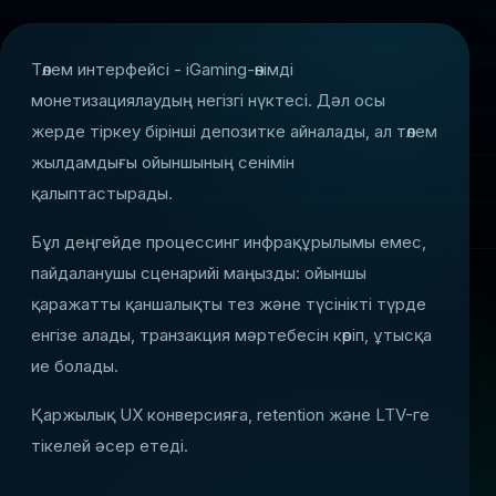
Төлем интерфейсі - iGaming-өнімді
монетизациялаудың негізгі нүктесі. Дәл осы
жерде тіркеу бірінші депозитке айналады, ал төлем
жылдамдығы ойыншының сенімін
қалыптастырады.
Бұл деңгейде процессинг инфрақұрылымы емес,
пайдаланушы сценарийі маңызды: ойыншы
қаражатты қаншалықты тез және түсінікті түрде
енгізе алады, транзакция мәртебесін көріп, ұтысқа
ие болады.
Қаржылық UX конверсияға, retention және LTV-ге
тікелей әсер етеді.