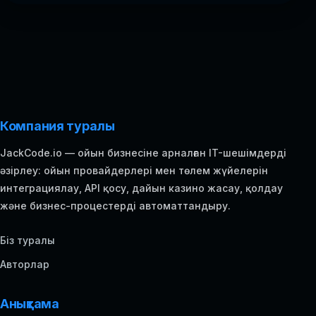
Компания туралы
JackCode.io — ойын бизнесіне арналған IT-шешімдерді
әзірлеу: ойын провайдерлері мен төлем жүйелерін
интеграциялау, API қосу, дайын казино жасау, қолдау
және бизнес-процестерді автоматтандыру.
Біз туралы
Авторлар
Анықтама