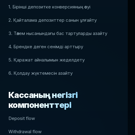
1. Бірінші депозитке конверсияның өсуі
2. Қайталама депозиттер санын ұлғайту
3. Төлем нысанындағы бас тартуларды азайту
4. Брендке деген сенімді арттыру
5. Қаражат айналымын жеделдету
6. Қолдау жүктемесін азайту
Кассаның негізгі
компоненттері
Deposit flow
Withdrawal flow