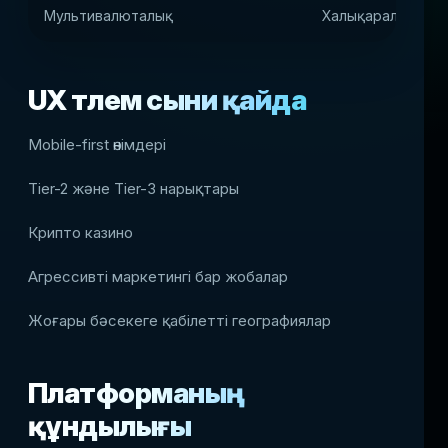
Мультивалюталық
Халықаралық ауд
UX төлем сыни қайда
Mobile-first өнімдері
Tier-2 және Tier-3 нарықтары
Крипто казино
Агрессивті маркетингі бар жобалар
Жоғары бәсекеге қабілетті географиялар
Платформаның
құндылығы