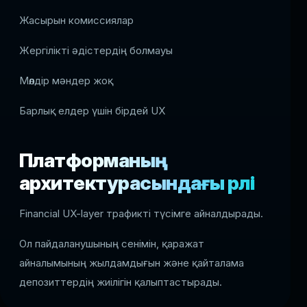
Жасырын комиссиялар
Жергілікті әдістердің болмауы
Мөлдір мәндер жоқ
Барлық елдер үшін бірдей UX
Платформаның
архитектурасындағы рөлі
Financial UX-layer трафикті түсімге айналдырады.
Ол пайдаланушының сенімін, қаражат
айналымының жылдамдығын және қайталама
депозиттердің жиілігін қалыптастырады.