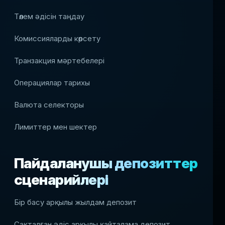
Төлем әдісін таңдау
Комиссияларды көрсету
Транзакция мәртебелері
Операциялар тарихы
Валюта селекторы
Лимиттер мен шектер
Пайдаланушы депозиттер
сценарийлері
Бір басу арқылы жылдам депозит
Сақталған әдіс арқылы қайталама депозит