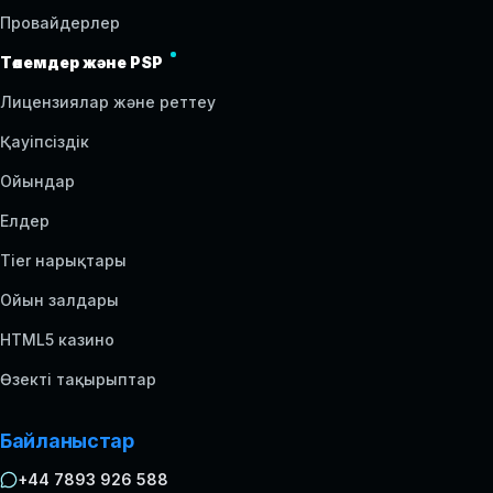
Провайдерлер
Төлемдер және PSP
Лицензиялар және реттеу
Қауіпсіздік
Ойындар
Елдер
Tier нарықтары
Ойын залдары
HTML5 казино
Өзекті тақырыптар
Байланыстар
+44 7893 926 588