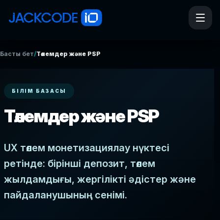
/
Басты бет
Төлемдер және PSP
БІЛІМ БАЗАСЫ
Төлемдер және PSP
UX төлем монетизациялау нүктесі
ретінде: бірінші депозит, төлем
жылдамдығы, жергілікті әдістер және
пайдаланушының сенімі.