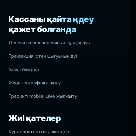
Кассаны қайта өңдеу
қажет болғанда
Депозитке конверсияның құлдырауы
Транзакция істен шығуының өсуі
Ұзақ төлемдер
Жаңа географияға шығу
Трафикті mobile ішіне жылжыту
Жиі қателер
Күрделі көп сатылы пішіндер