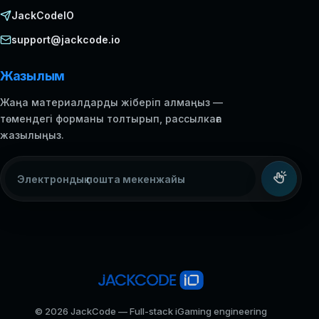
JackCodeIO
support@jackcode.io
Жазылым
Жаңа материалдарды жіберіп алмаңыз —
төмендегі форманы толтырып, рассылкаға
жазылыңыз.
Электрондық пошта мекенжайы
© 2026 JackCode — Full-stack iGaming engineering