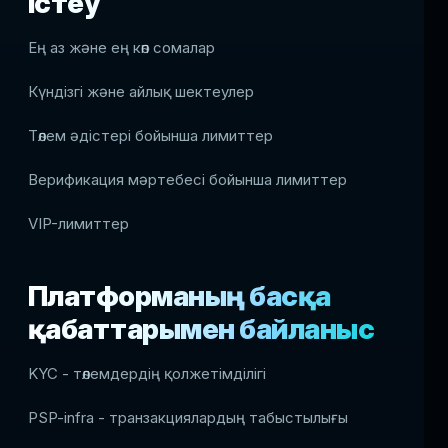
істеу
Ең аз және ең көп сомалар
Күндізгі және айлық шектеулер
Төлем әдістері бойынша лимиттер
Верификация мәртебесі бойынша лимиттер
VIP-лимиттер
Платформаның басқа
қабаттарымен байланыс
KYC - төлемдердің қолжетімділігі
PSP-infra - транзакциялардың табыстылығы