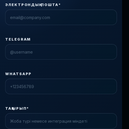
ЭЛЕКТРОНДЫҚ ПОШТА*
TELEGRAM
WHATSAPP
ТАҚЫРЫП*