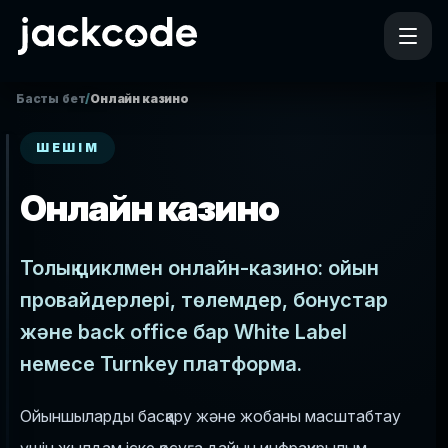
Басты бет
/
Онлайн казино
ШЕШІМ
Онлайн казино
Толық циклмен онлайн-казино: ойын
провайдерлері, төлемдер, бонустар
және back office бар White Label
немесе Turnkey платформа.
Ойыншыларды басқару және жобаны масштабтау