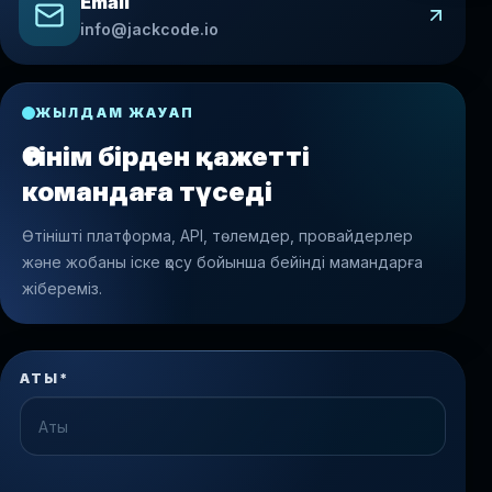
Email
info@jackcode.io
ЖЫЛДАМ ЖАУАП
Өтінім бірден қажетті
командаға түседі
Өтінішті платформа, API, төлемдер, провайдерлер
және жобаны іске қосу бойынша бейінді мамандарға
жібереміз.
АТЫ*