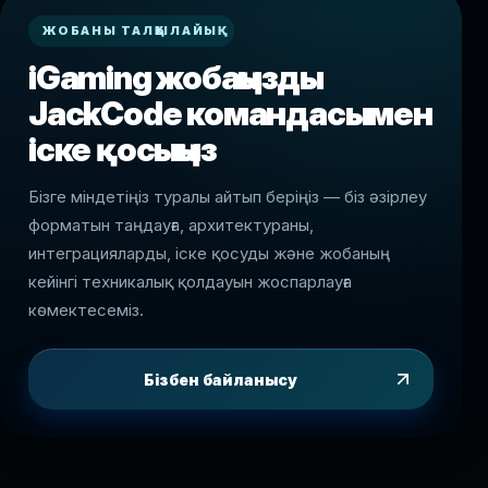
ЖОБАНЫ ТАЛҚЫЛАЙЫҚ
iGaming жобаңызды
JackCode командасымен
іске қосыңыз
Бізге міндетіңіз туралы айтып беріңіз — біз әзірлеу
форматын таңдауға, архитектураны,
интеграцияларды, іске қосуды және жобаның
кейінгі техникалық қолдауын жоспарлауға
көмектесеміз.
Бізбен байланысу