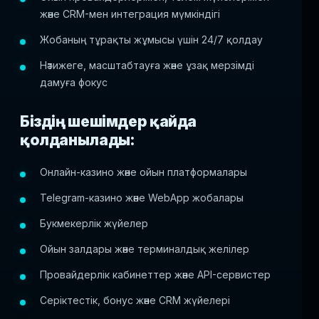
және CRM-мен интеграция мүмкіндігі
Жобаның тұрақты жұмысы үшін 24/7 қолдау
Нәтижеге, масштабтауға және ұзақ мерзімді
дамуға фокус
Біздің шешімдер қайда
қолданылады:
Онлайн-казино және ойын платформалары
Telegram-казино және WebApp жобалары
Букмекерлік жүйелер
Ойын залдары және терминалдық желілер
Провайдерлік кабинеттер және API-сервистер
Серіктестік, бонус және CRM жүйелері