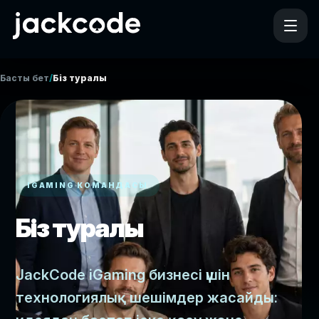
/
Басты бет
Біз туралы
IGAMING КОМАНДАСЫ
Біз туралы
JackCode iGaming бизнесі үшін
технологиялық шешімдер жасайды: