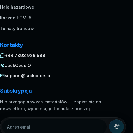
Hale hazardowe
Kasyno HTML5
Tematy trendów
Kontakty
+44 7893 926 588
JackCodeIO
support@jackcode.io
Subskrypcja
Nie przegap nowych materiałów — zapisz się do
newslettera, wypełniając formularz poniżej.
Adres email