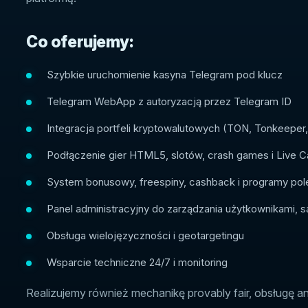
Co oferujemy:
Szybkie uruchomienie kasyna Telegram pod klucz
Telegram WebApp z autoryzacją przez Telegram ID
Integracja portfeli kryptowalutowych (TON, Tonkeeper,
Podłączenie gier HTML5, slotów, crash games i Live C
System bonusowy, freespiny, cashback i programy po
Panel administracyjny do zarządzania użytkownikami, s
Obsługa wielojęzyczności i geotargetingu
Wsparcie techniczne 24/7 i monitoring
Realizujemy również mechanikę provably fair, obsługę