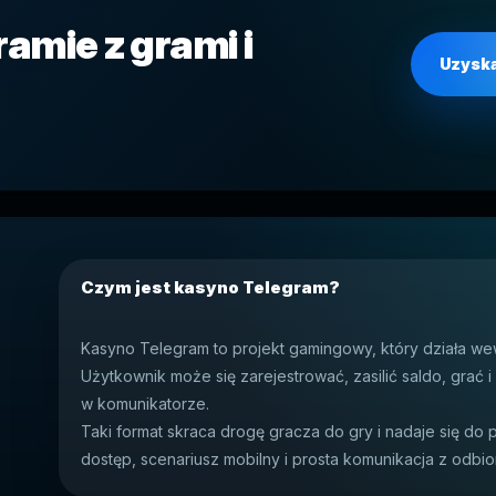
amie z grami i
Uzyska
Czym jest kasyno Telegram?
Kasyno Telegram to projekt gamingowy, który działa w
Użytkownik może się zarejestrować, zasilić saldo, gra
w komunikatorze.
Taki format skraca drogę gracza do gry i nadaje się do 
dostęp, scenariusz mobilny i prosta komunikacja z odbio