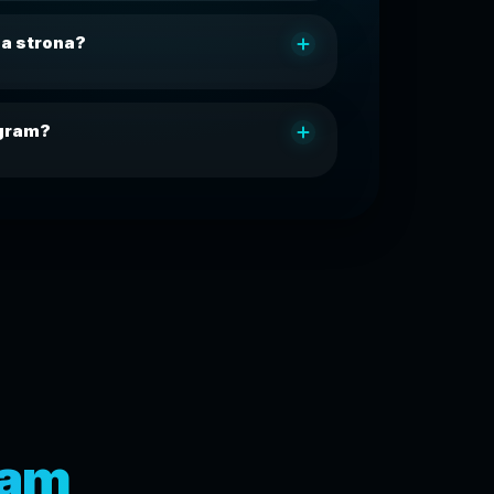
na strona?
egram?
ram