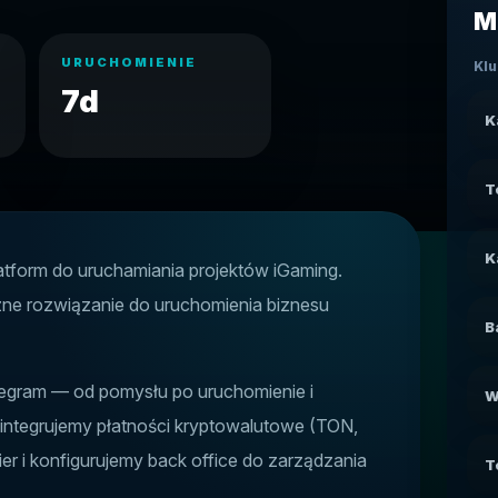
M
URUCHOMIENIE
Klu
7d
K
T
K
platform do uruchamiania projektów iGaming.
zne rozwiązanie do uruchomienia biznesu
B
legram — od pomysłu po uruchomienie i
W
 integrujemy płatności kryptowalutowe (TON,
r i konfigurujemy back office do zarządzania
T