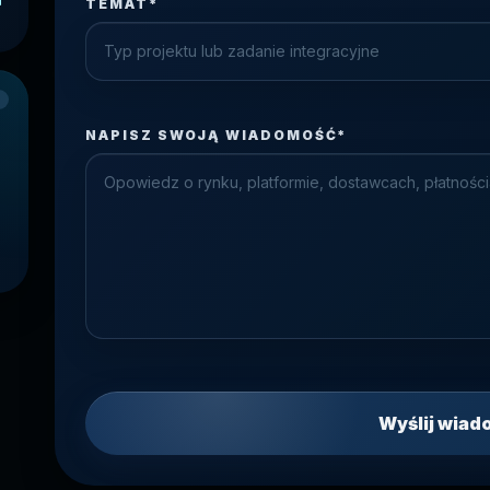
TEMAT*
Check the form fields
Please fix the highlighted fields.
NAPISZ SWOJĄ WIADOMOŚĆ*
Wyślij wia