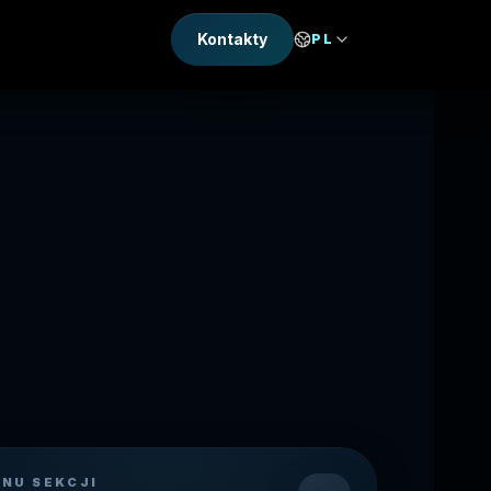
Kontakty
PL
NU SEKCJI