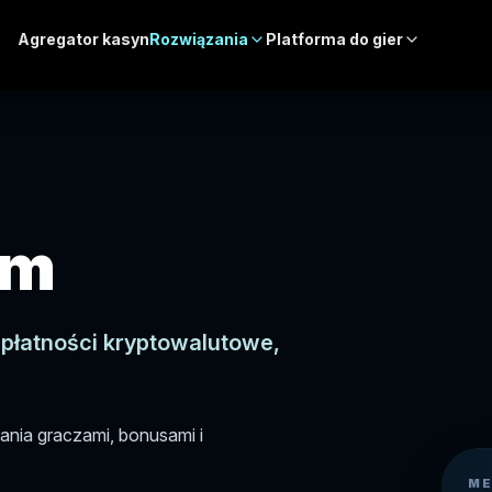
Agregator kasyn
Rozwiązania
Platforma do gier
am
 płatności kryptowalutowe,
ania graczami, bonusami i
ME