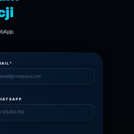
ji
ebApp.
MAIL*
HATSAPP