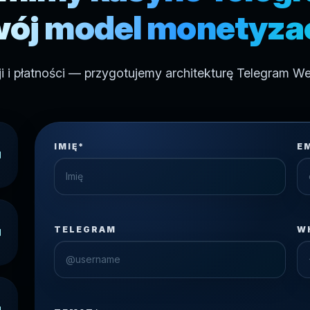
ój model monetyzac
 i płatności — przygotujemy architekturę Telegram W
IMIĘ*
E
TELEGRAM
W