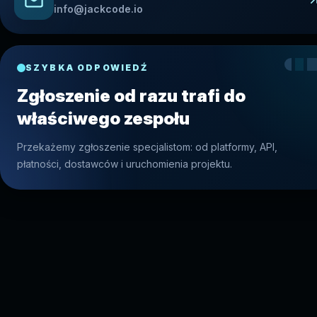
info@jackcode.io
SZYBKA ODPOWIEDŹ
Zgłoszenie od razu trafi do
właściwego zespołu
Przekażemy zgłoszenie specjalistom: od platformy, API,
płatności, dostawców i uruchomienia projektu.