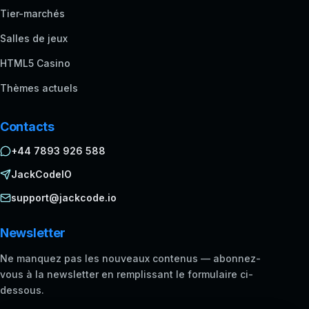
Tier-marchés
Salles de jeux
HTML5 Casino
Thèmes actuels
Contacts
+44 7893 926 588
JackCodeIO
support@jackcode.io
Newsletter
Ne manquez pas les nouveaux contenus — abonnez-
vous à la newsletter en remplissant le formulaire ci-
dessous.