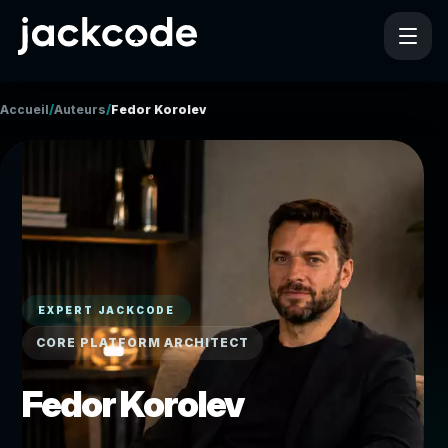
/
/
Accueil
Auteurs
Fedor Korolev
EXPERT JACKCODE
CORE PLATFORM ARCHITECT
Fedor Korolev