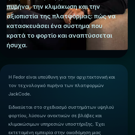
πυρήνα, την κλιμάκωση και την
αξιοπιστία της πλατφόρμας: πώς να
κατασκευάσει ένα σύστημα που
κρατά το φορτίο και αναπτύσσεται
ήσυχα.
Η Fedor είναι υπεύθυνη για την αρχιτεκτονική και
τον τεχνολογικό πυρήνα των πλατφορμών
JackCode.
Ειδικεύεται στο σχεδιασμό συστημάτων υψηλού
φορτίου, λύσεων ανεκτικών σε βλάβες και
κλιμακώσιμων υπηρεσιών υποστήριξης. Έχει
εκτεταμένη εμπειρία στην οικοδόμηση μιας