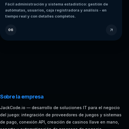
Fácil administración y sistema estadístico: gestión de
autómatas, usuarios, caja registradora y análisis - en
tiempo real y con detalles completos.
06
Sobre la empresa
JackCode.io — desarrollo de soluciones IT para el negocio
del juego: integración de proveedores de juegos y sistemas
de pago, conexión API, creación de casinos llave en mano,