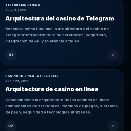
TELEGRAMA CASINO
Julio 3, 2025
Arquitectura del casino de Telegram
Descubra cómo funciona la arquitectura del casino de
Telegram: infraestructura de servidores, seguridad,
integración de API y tolerancia a fallas.
01
CASINO EN LÍNEA (WITE LABEL)
Junio 29, 2025
Arquitectura de casino en línea
Cómo funciona la arquitectura de los casinos en línea:
componentes de servidores, módulos de juegos, sistemas
de pago, seguridad y tecnologías utilizadas.
02