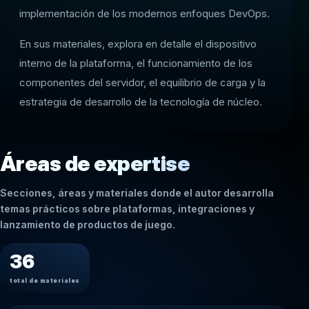
implementación de los modernos enfoques DevOps.
En sus materiales, explora en detalle el dispositivo
interno de la plataforma, el funcionamiento de los
componentes del servidor, el equilibrio de carga y la
estrategia de desarrollo de la tecnología de núcleo.
Áreas de expertise
Secciones, áreas y materiales donde el autor desarrolla
temas prácticos sobre plataformas, integraciones y
lanzamiento de productos de juego.
36
total de materiales