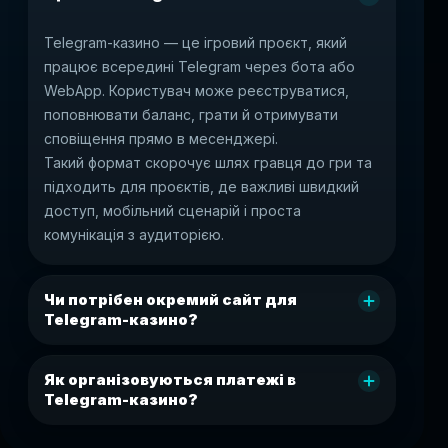
Telegram-казино — це ігровий проєкт, який
працює всередині Telegram через бота або
WebApp. Користувач може реєструватися,
поповнювати баланс, грати й отримувати
сповіщення прямо в месенджері.
Такий формат скорочує шлях гравця до гри та
підходить для проєктів, де важливі швидкий
доступ, мобільний сценарій і проста
комунікація з аудиторією.
Чи потрібен окремий сайт для
Telegram-казино?
Як організовуються платежі в
Telegram-казино?