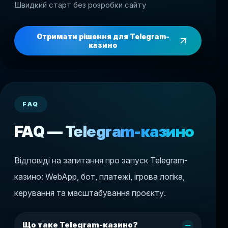
Швидкий старт без розробки сайту
Отримати рішення для Telegram-
казино
FAQ
FAQ — Telegram-казино
Відповіді на запитання про запуск Telegram-
казино: WebApp, бот, платежі, ігрова логіка,
керування та масштабування проєкту.
Що таке Telegram-казино?