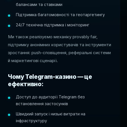
балансами та ставками
Підтримка багатомовності та геотаргетингу
24/7 технічна підтримка і моніторинг
Ми також реалізуємо механіку provably fair,
підтримку анонімних користувачів та інструменти
зростання: push-сповіщення, реферальні системи
й маркетингові сценарії.
Чому Telegram-казино — це
ефективно:
Доступ до аудиторії Telegram без
встановлення застосунків
Швидкий запуск і низькі витрати на
інфраструктуру