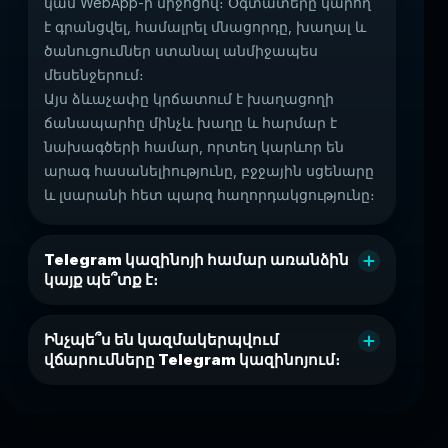
կամ WebApp-ի միջոցով։ Օգտատերը կարող
է գրանցվել, համալրել մնացորդը, խաղալ և
ծանուցումներ ստանալ անմիջապես
մեսենջերում։
Այս ձևաչափը կրճատում է խաղացողի
ճանապարհը մինչև խաղը և հարմար է
նախագծերի համար, որտեղ կարևոր են
արագ հասանելիությունը, բջջային սցենարը
և լսարանի հետ պարզ հաղորդակցությունը։
Telegram կազինոյի համար առանձին
կայք պե՞տք է։
Ինչպե՞ս են կազմակերպվում
վճարումները Telegram կազինոյում։