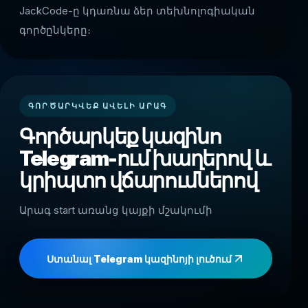
JackCode-ը կդառնա ձեր տեխնոլոգիական
գործընկերը։
ԳՈՐԾԱՐԿՎԵՔ ԱՎԵԼԻ ԱՐԱԳ
Գործարկեք կազինո
Telegram-ում խաղերով և
կրիպտո վճարումներով
Արագ start առանց կայքի մշակումի
Ստանալ Telegram կազինոյի լուծում