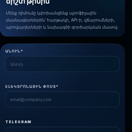
ճիշտ թիմին
Մենք դիմումը կփոխանցենք պրոֆիլային
մասնագետներին՝ հարթակի, API-ի, վճարումների,
պրովայդերների և նախագծի գործարկման մասով։
ԱՆՈՒՆ*
ԷԼԵԿՏՐՈՆԱՅԻՆ ՓՈՍՏ*
TELEGRAM