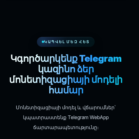
ԿԱՊՎԵԼ ՄԵԶ ՀԵՏ
Կգործարկենք Telegram
կազինո ձեր
մոնետիզացիայի մոդելի
համար
Մոնետիզացիայի մոդել և վճարումներ՝
կպատրաստենք Telegram WebApp
ճարտարապետությունը։