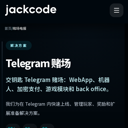
首页
/
赌场电报
解决方案
Telegram 赌场
交钥匙 Telegram 赌场：WebApp、机器
人、加密支付、游戏模块和 back office。
我们为在 Telegram 内快速上线、管理玩家、奖励和扩
展准备解决方案。
机器人
支付
启动