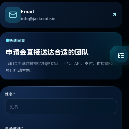
Email
info@jackcode.io
快速回复
申请会直接送达合适的团队
我们会将请求转交给对应专家：平台、API、支付、供应商和
项目启动方向。
姓名*
电子邮件*