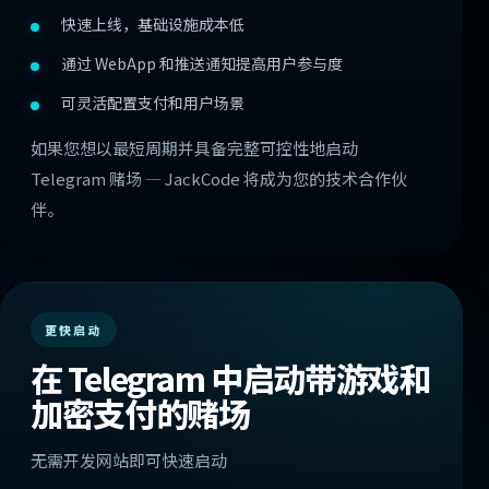
快速上线，基础设施成本低
通过 WebApp 和推送通知提高用户参与度
可灵活配置支付和用户场景
如果您想以最短周期并具备完整可控性地启动
Telegram 赌场 — JackCode 将成为您的技术合作伙
伴。
更快启动
在 Telegram 中启动带游戏和
加密支付的赌场
无需开发网站即可快速启动