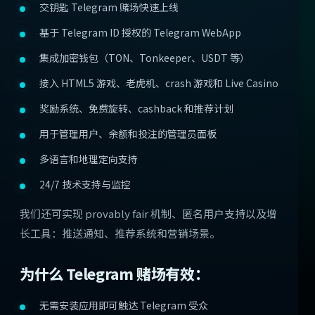
交钥匙 Telegram 赌场快速上线
基于 Telegram ID 授权的 Telegram WebApp
集成加密钱包（TON、Tonkeeper、USDT 等）
接入 HTML5 游戏、老虎机、crash 游戏和 Live Casino
奖励系统、免费旋转、cashback 和推荐计划
用于管理用户、余额和投注的管理员面板
多语言和地理定向支持
24/7 技术支持与监控
我们还可实现 provably fair 机制、匿名用户支持以及增
长工具：推送通知、推荐系统和营销场景。
为什么 Telegram 赌场有效：
无需安装应用即可触达 Telegram 受众