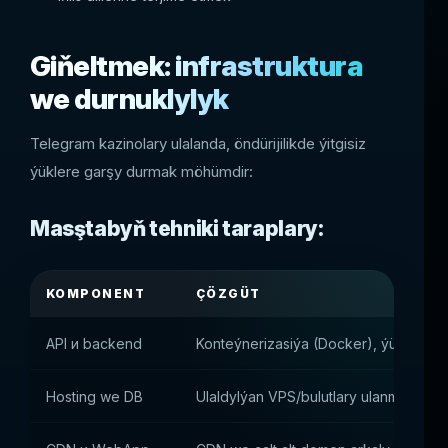
Giňeltmek: infrastruktura
we durnuklylyk
Telegram kazinolary ulalanda, öndürijilikde ýitgisiz
ýüklere garşy durmak möhümdir:
Masştabyň tehniki taraplary:
KOMPONENT
ÇÖZGÜT
API и backend
Konteýnerizasiýa (Docker), ýüküň de
Hosting we DB
Ulaldylýan VPS/bulutlary ulanmak (AWS