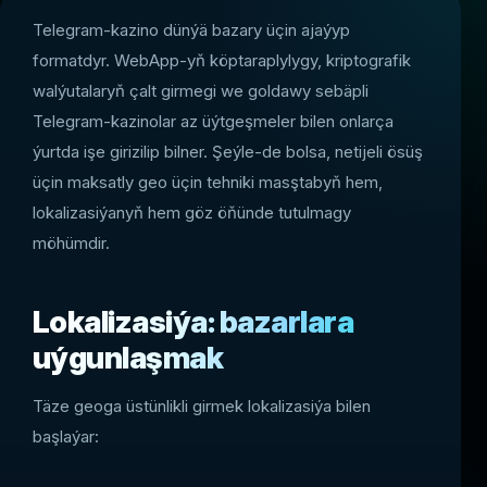
Telegram-kazino dünýä bazary üçin ajaýyp
formatdyr. WebApp-yň köptaraplylygy, kriptografik
walýutalaryň çalt girmegi we goldawy sebäpli
Telegram-kazinolar az üýtgeşmeler bilen onlarça
ýurtda işe girizilip bilner. Şeýle-de bolsa, netijeli ösüş
üçin maksatly geo üçin tehniki masştabyň hem,
lokalizasiýanyň hem göz öňünde tutulmagy
möhümdir.
Lokalizasiýa: bazarlara
uýgunlaşmak
Täze geoga üstünlikli girmek lokalizasiýa bilen
başlaýar: