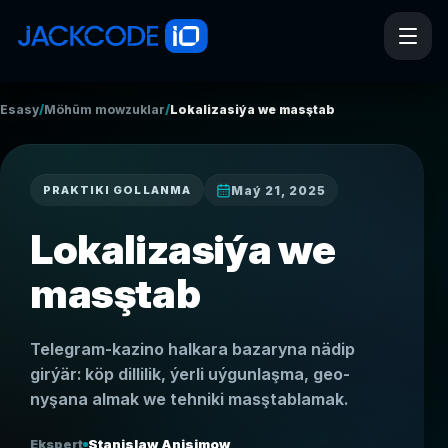
/
/
Esasy
Möhüm mowzuklar
Lokalizasiýa we masştab
Maý 21, 2025
PRAKTIKI GOLLANMA
Lokalizasiýa we
masştab
Telegram-kazino halkara bazaryna nädip
girýär: köp dillilik, ýerli uýgunlaşma, geo-
nyşana almak we tehniki masştablamak.
Ekspert
Stanislaw Anisimow