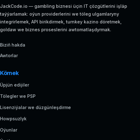
JackCode.io — gambling biznesi üçin IT çözgütlerini işläp
taýýarlamak: oýun providerlerini we töleg ulgamlaryny
integrirlemek, API birikdirmek, turnkey kazino döretmek,
goldaw we biznes proseslerini awtomatlaşdyrmak.
Biziň hakda
Awtorlar
Kömek
Üpjün edijiler
Tölegler we PSP
Lisenziýalar we düzgünleşdirme
Howpsuzlyk
Oýunlar