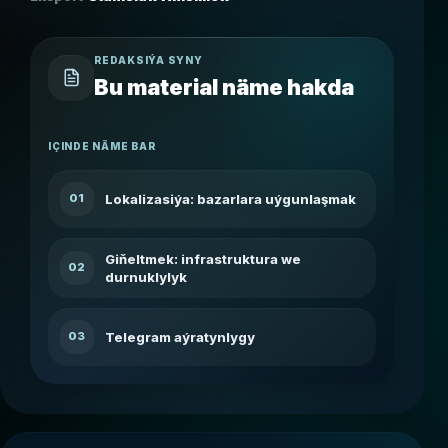
REDAKSIÝA SYNY
Bu material näme hakda
IÇINDE NÄME BAR
Lokalizasiýa: bazarlara uýgunlaşmak
01
Giňeltmek: infrastruktura we
02
durnuklylyk
Telegram aýratynlygy
03