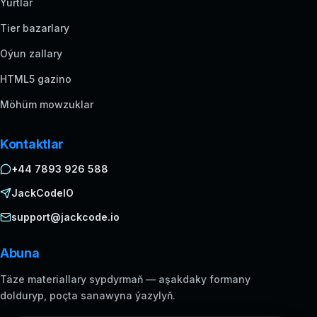
Ýurtlar
Tier bazarlary
Oýun zallary
HTML5 gazino
Möhüm mowzuklar
Kontaktlar
+44 7893 926 588
JackCodeIO
support@jackcode.io
Abuna
Täze materiallary sypdyrmaň — aşakdaky formany
dolduryp, poçta sanawyna ýazylyň.