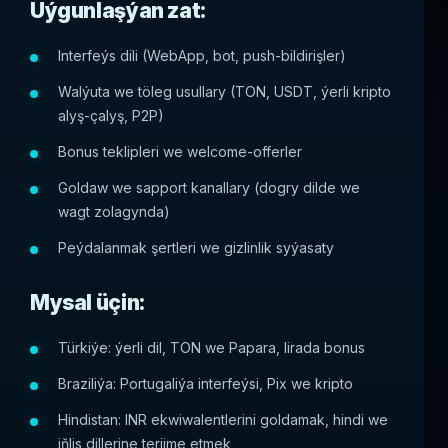
Uýgunlaşýan zat:
Interfeýs dili (WebApp, bot, push-bildirişler)
Walýuta we töleg usullary (TON, USDT, ýerli kripto
alyş-çalyş, P2P)
Bonus teklipleri we welcome-offerler
Goldaw we sapport kanallary (dogry dilde we
wagt zolagynda)
Peýdalanmak şertleri we gizlinlik syýasaty
Mysal üçin:
Türkiýe: ýerli dil, TON we Papara, lirada bonus
Braziliýa: Portugaliýa interfeýsi, Pix we kripto
Hindistan: INR ekwiwalentlerini goldamak, hindi we
iňlis dillerine terjime etmek