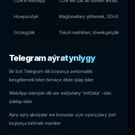
CDN и WebApp
CDN we çalt alt domen arkaly paýlan
Howpsuzlyk
Maglumatlary şifrlemek, DDoS-den gor
Gözegçilik
Ýüküň metrikleri, töwekgelçilikler, ýal
Telegram aýratynlygy
Bir bot Telegram dili boýunça awtomatiki
kesgitlemek bilen birnäçe dilde işläp biler
WebApp islenýän dili we walýutany 'initData' -dan
ýükläp biler
Aýry-aýry aksiýalar we bonuslar üçin oýunçylary ýurt
boýunça bölmek mümkin