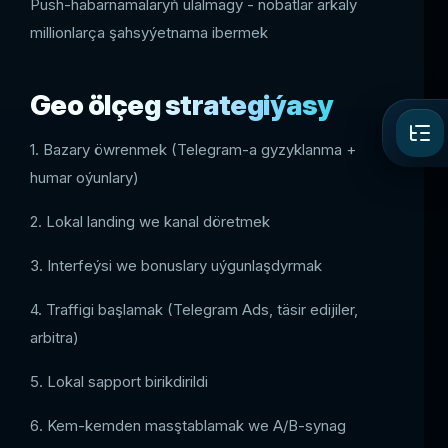
Push-habarnamalaryň ulalmagy - nobatlar arkaly
millionlarça şahsyýetnama ibermek
Geo ölçeg strategiýasy
1. Bazary öwrenmek (Telegram-a gyzyklanma +
humar oýunlary)
2. Lokal landing we kanal döretmek
3. Interfeýsi we bonuslary uýgunlaşdyrmak
4. Traffigi başlamak (Telegram Ads, täsir edijiler,
arbitra)
5. Lokal sapport birikdirildi
6. Kem-kemden masştablamak we A/B-synag