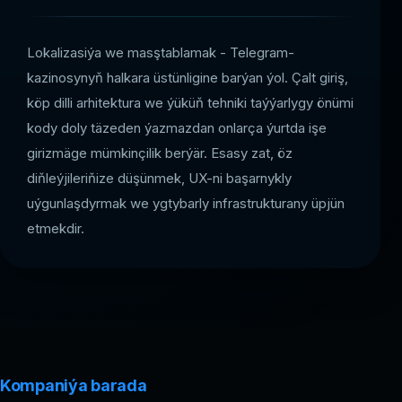
Lokalizasiýa we masştablamak - Telegram-
kazinosynyň halkara üstünligine barýan ýol. Çalt giriş,
köp dilli arhitektura we ýüküň tehniki taýýarlygy önümi
kody doly täzeden ýazmazdan onlarça ýurtda işe
girizmäge mümkinçilik berýär. Esasy zat, öz
diňleýjileriňize düşünmek, UX-ni başarnykly
uýgunlaşdyrmak we ygtybarly infrastrukturany üpjün
etmekdir.
Kompaniýa barada