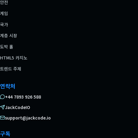
안전
게임
국가
계층 시장
도박 홀
HTML5 카지노
트렌드 주제
연락처
+44 7893 926 588
JackCodeIO
support@jackcode.io
구독