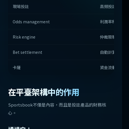
現場投註
高頻投註和營業
Odds management
利潤率和競爭力
Risk engine
仲裁限制、限制
Bet settlement
自動計算中獎
卡薩
資金流動和球員
在平臺架構中的作用
Sportsbook不僅是內容，而且是投註產品的財務核
心。