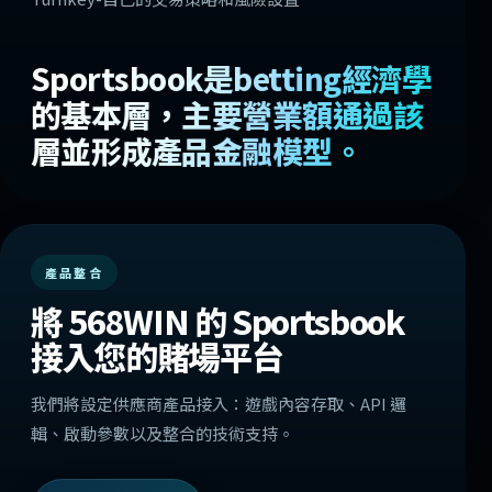
Sportsbook是betting經濟學
的基本層，主要營業額通過該
層並形成產品金融模型。
產品整合
將 568WIN 的 Sportsbook
接入您的賭場平台
我們將設定供應商產品接入：遊戲內容存取、API 邏
輯、啟動參數以及整合的技術支持。