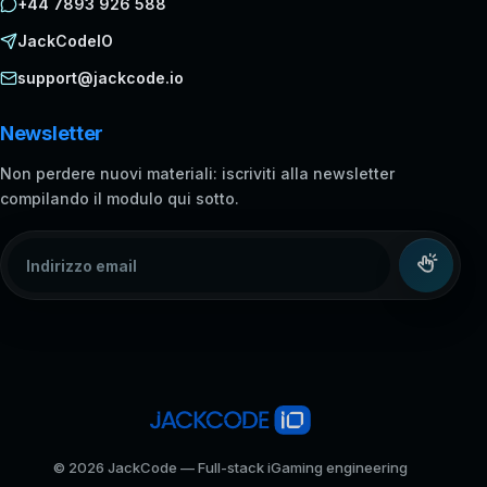
+44 7893 926 588
JackCodeIO
support@jackcode.io
Newsletter
Non perdere nuovi materiali: iscriviti alla newsletter
compilando il modulo qui sotto.
Indirizzo email
© 2026 JackCode — Full-stack iGaming engineering