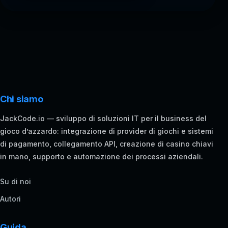
Chi siamo
JackCode.io — sviluppo di soluzioni IT per il business del
gioco d’azzardo: integrazione di provider di giochi e sistemi
di pagamento, collegamento API, creazione di casino chiavi
in mano, supporto e automazione dei processi aziendali.
Su di noi
Autori
Guida