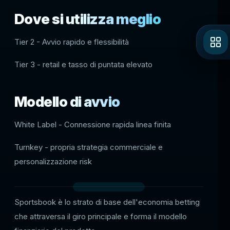
Dove si utilizza meglio
Tier 2 - Avvio rapido e flessibilità
Tier 3 - retail e tasso di puntata elevato
Modello di avvio
White Label - Connessione rapida linea finita
Turnkey - propria strategia commerciale e
personalizzazione risk
Sportsbook è lo strato di base dell'economia betting
che attraversa il giro principale e forma il modello