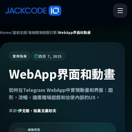
/
/
/
Home
當前主題
電報賭場遊戲引擎
WebApp界面和動畫
四月 7, 2025
實用指南
WebApp界面和動畫
如何在Telegram WebApp中實現動畫和界面：圖
形，流暢，適應賭場遊戲和信使內部的UX。
專家
伊戈爾·格裏戈裏耶夫
編輯概覽