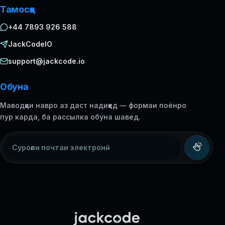
Тамосҳо
+44 7893 926 588
JackCodeIO
support@jackcode.io
Обуна
Маводҳои навро аз даст надиҳед — формаи поёнро
пур карда, ба рассылка обуна шавед.
Суроғаи почтаи электронӣ