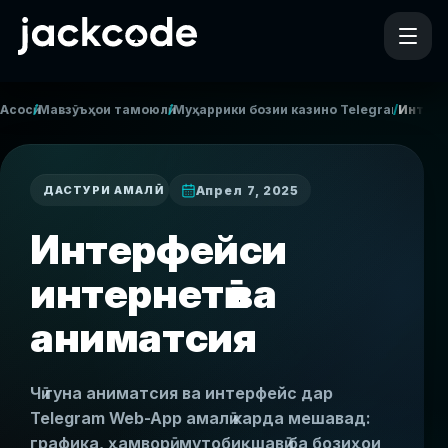
/
/
/
Асосӣ
Мавзӯъҳои тамоюлӣ
Муҳаррики бозии казино Telegram
Интерф
Апрел 7, 2025
ДАСТУРИ АМАЛӢ
Интерфейси
интернетӣ ва
аниматсия
Чӣ гуна аниматсия ва интерфейс дар
Telegram Web-App амалӣ карда мешавад:
графика, ҳамворӣ, мутобиқшавӣ ба бозиҳои