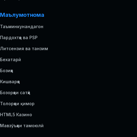
Маълумотнома
Таъминкунандагон
Пардохтҳо ва PSP
Литсензия ва танзим
Бехатарӣ
Бозиҳо
Кишварҳо
Бозорҳои сатҳӣ
Толорҳои қимор
HTML5 Казино
Мавзӯъҳои тамоюлӣ