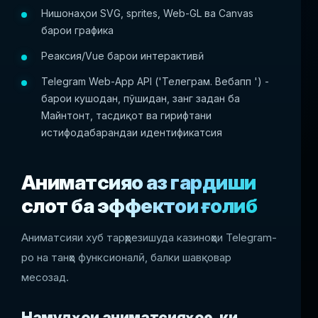
Нишонаҳои SVG, sprites, Web-GL ва Canvas
барои графика
Реаксия/Vue барои интерактивӣ
Telegram Web-App API ('Телеграм. Вебапп ') -
барои кушодан, пӯшидан, занг задан ба
Майнтонт, тасдиқот ва гирифтани
истифодабарандаи идентификатсия
Аниматсияҳо аз гардиши
слот ба эффектҳои ғолиб
Аниматсияи хуб тарҳрезишуда казиноҳои Telegram-
ро на танҳо функсионалӣ, балки шавқовар
месозад.
Намудҳои аниматсияҳое, ки