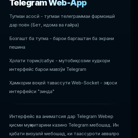
Telegram Web-App
Тугмаи асосӣ - тугмаи телеграммаи фармоишӣ
дар поён (Бет, идома ва ғайра)
Бозгашт ба тугма - барои баргаштан ба экрани
пешина
Ҳолати торик/сабук - мутобиқсозии худкори
интерфейс барои мавзӯи Telegram
Ҳамкории воқеӣ тавассути Web-Socket - эҳсоси
интерфейси "зинда"
Интерфейс ва аниматсия дар Telegram Webep
қисми муҳимтарини казино Telegram мебошад. Ин
қабати визуалӣ мебошад, ки таассуроти аввалро