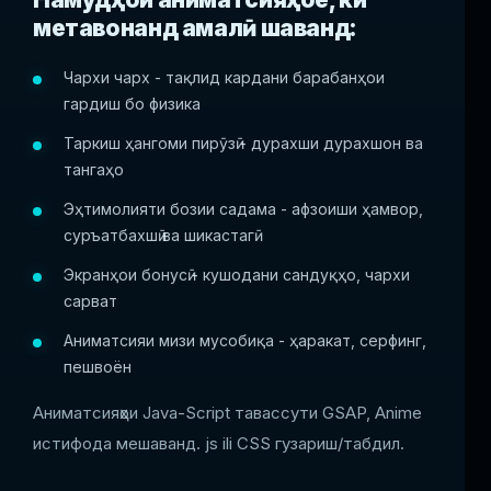
метавонанд амалӣ шаванд:
Чархи чарх - тақлид кардани барабанҳои
гардиш бо физика
Таркиш ҳангоми пирӯзӣ - дурахши дурахшон ва
тангаҳо
Эҳтимолияти бозии садама - афзоиши ҳамвор,
суръатбахшӣ ва шикастагӣ
Экранҳои бонусӣ - кушодани сандуқҳо, чархи
сарват
Аниматсияи мизи мусобиқа - ҳаракат, серфинг,
пешвоён
Аниматсияҳои Java-Script тавассути GSAP, Anime
истифода мешаванд. js ili CSS гузариш/табдил.