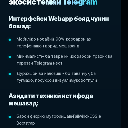
экосистемаи Telegram
Интерфейси Webapp бояд чунин
бошад:
Мобилӣ бо нобаёнӣ - 90% корбарон аз
телефонашон ворид мешаванд
Минималистӣ - ба тавре ки изофабори трафик ва
тирезаи Telegram нест
Дурахшон ва навозиш - бо таваҷҷӯҳ ба
тугмаҳо, посухҳои визуалӣ, мукофотпулӣ
Аз ҷиҳати техникӣ истифода
мешавад:
Барои фикрию мутобиқшавӣ Tailwind-CSS ё
Bootstrap