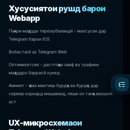
Хусусиятҳои рушд барои
Webapp
Паҳнои маҳдуди тиреза/баландӣ - махсусан дар
Telegram барои IOS
Вобастагӣ аз Telegram Web
Оптимизатсия - дастгоҳҳои заиф ва трафики
маҳдудро баррасӣ кунед
Амният - ҳама мантиқи бурдҳо ва бурдҳо дар
сервер коркард мешаванд, пеши он танҳо визуалӣ
аст
UX-микросхемаҳои