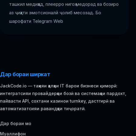
ташкил медиҳад, плеерро нигоҳ медорад ва бозиро
аз ҷиҳати эмотсионалӣ ҷолиб месозад. Бо
шарофати Telegram Web
Дар бораи ширкат
JackCode.io — таҳияи ҳалҳои IT барои бизнеси қиморӣ:
интегратсияи провайдерҳои бозӣ ва системаҳои пардохт,
пайвасти API, сохтани казинои turnkey, дастгирӣ ва
автоматизатсияи равандҳои тиҷоратӣ.
Дар бораи мо
Муаллифон