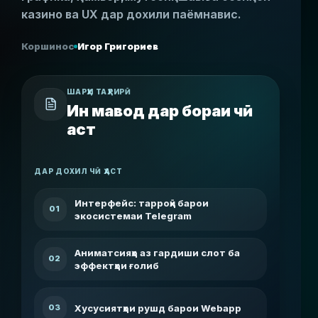
казино ва UX дар дохили паёмнавис.
Коршинос
Игор Григориев
ШАРҲИ ТАҲРИРӢ
Ин мавод дар бораи чӣ
аст
ДАР ДОХИЛ ЧӢ ҲАСТ
Интерфейс: тарроҳӣ барои
01
экосистемаи Telegram
Аниматсияҳо аз гардиши слот ба
02
эффектҳои ғолиб
Хусусиятҳои рушд барои Webapp
03