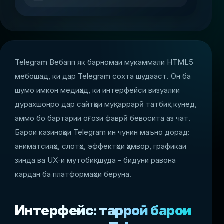
Telegram Вебапп як барномаи мукаммали HTML5
мебошад, ки дар Telegram сохта шудааст. Он ба
шумо имкон медиҳад, ки интерфейси визуалии
дурахшонро дар сайтҳои муқаррарӣ татбиқ кунед,
аммо бо бартарии оғози фаврӣ бевосита аз чат.
Барои казиноҳои Telegram ин чунин маъно дорад:
аниматсияҳо, слотҳо, эффектҳои ҳамвор, графикаи
зинда ва UX-и мутобиқшуда - бидуни равона
кардан ба платформаҳои беруна.
Интерфейс: тарроҳӣ барои