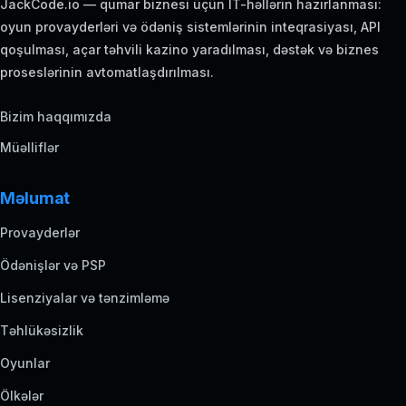
JackCode.io — qumar biznesi üçün IT-həllərin hazırlanması:
oyun provayderləri və ödəniş sistemlərinin inteqrasiyası, API
qoşulması, açar təhvili kazino yaradılması, dəstək və biznes
proseslərinin avtomatlaşdırılması.
Bizim haqqımızda
Müəlliflər
Məlumat
Provayderlər
Ödənişlər və PSP
Lisenziyalar və tənzimləmə
Təhlükəsizlik
Oyunlar
Ölkələr