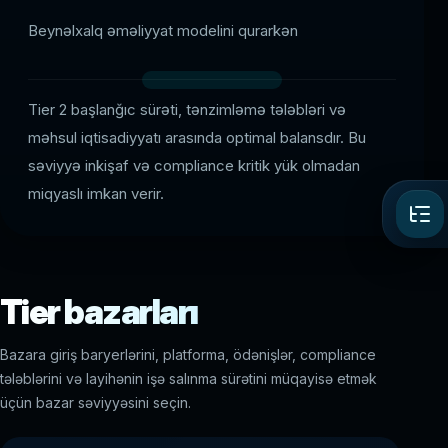
Beynəlxalq əməliyyat modelini qurarkən
Tier 2 başlanğıc sürəti, tənzimləmə tələbləri və
məhsul iqtisadiyyatı arasında optimal balansdır. Bu
səviyyə inkişaf və compliance kritik yük olmadan
miqyaslı imkan verir.
Tier bazarları
Bazara giriş baryerlərini, platforma, ödənişlər, compliance
tələblərini və layihənin işə salınma sürətini müqayisə etmək
üçün bazar səviyyəsini seçin.