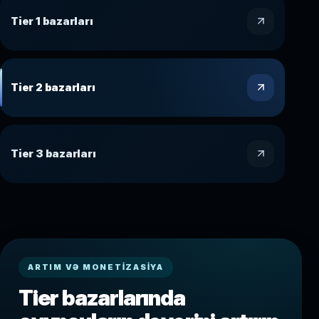
Tier 1 bazarları
Tier 2 bazarları
Tier 3 bazarları
ARTIM VƏ MONETIZASIYA
Tier bazarlarında