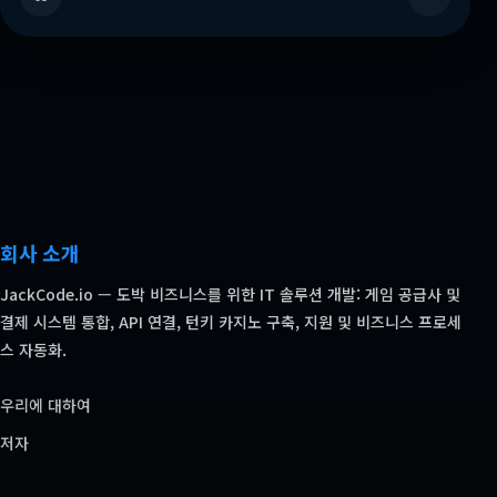
회사 소개
JackCode.io — 도박 비즈니스를 위한 IT 솔루션 개발: 게임 공급사 및
결제 시스템 통합, API 연결, 턴키 카지노 구축, 지원 및 비즈니스 프로세
스 자동화.
우리에 대하여
저자