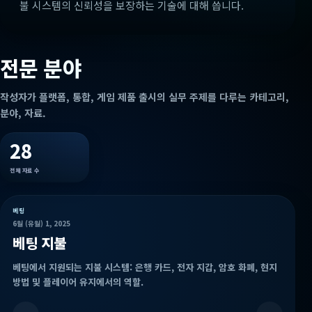
불 시스템의 신뢰성을 보장하는 기술에 대해 씁니다.
전문 분야
작성자가 플랫폼, 통합, 게임 제품 출시의 실무 주제를 다루는 카테고리,
분야, 자료.
28
전체 자료 수
베팅
6월 (유월) 1, 2025
베팅 지불
베팅에서 지원되는 지불 시스템: 은행 카드, 전자 지갑, 암호 화폐, 현지
방법 및 플레이어 유지에서의 역할.