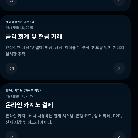
게임 홀을위한 소프트웨
4월 (사월) 18, 2025
금리 회계 및 현금 거래
안정적인 베팅 및 결제: 예금, 상금, 이직률 및 분석 및 오류 방지 거래의
실시간 추적.
04
온라인 카지노 (화이트 라벨)
3월 (삼월) 11, 2025
온라인 카지노 결제
온라인 카지노에서 사용하는 결제 시스템: 은행 카드, 암호 화폐, P2P,
전자 지갑 및 애그리 게이터.
05