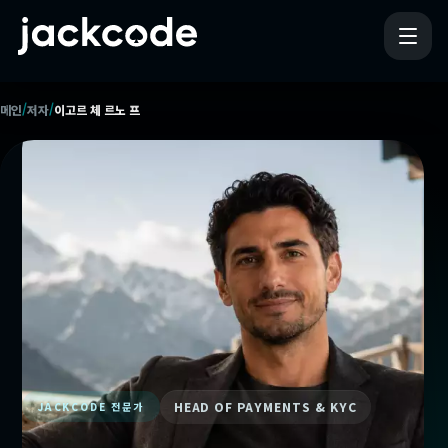
/
/
메인
저자
이고르 체 르노 프
HEAD OF PAYMENTS & KYC
JACKCODE 전문가