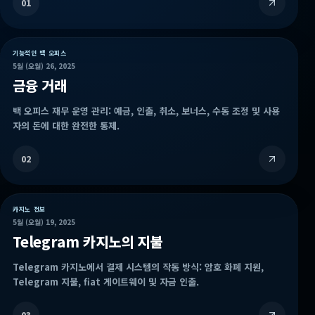
01
기능적인 백 오피스
5월 (오월) 26, 2025
금융 거래
백 오피스 재무 운영 관리: 예금, 인출, 취소, 보너스, 수동 조정 및 사용
자의 돈에 대한 완전한 통제.
02
카지노 전보
5월 (오월) 19, 2025
Telegram 카지노의 지불
Telegram 카지노에서 결제 시스템의 작동 방식: 암호 화폐 지원,
Telegram 지불, fiat 게이트웨이 및 자금 인출.
03