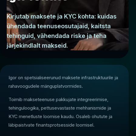
Kirjutab maksete ja KYC kohta: kuidas
ühendada teenuseosutajaid, kaitsta
tehinguid, vähendada riske ja teha
järjekindlalt makseid.
Igor on spetsialiseerunud maksete infrastruktuurile ja
rahavoogudele mänguplatvormides.
Toimib makseteenuse pakkujate integreerimise,
tehinguloogika, pettusevastaste mehhanismide ja
KYC menetluste loomise kaudu. Osaleb ohutute ja
läbipaistvate finantsprotsesside loomisel.