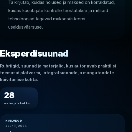
Ta kirjutab, kuidas hoiused ja maksed on korraldatud,
kuidas kasutajate kontrolle teostatakse ja millised
tehnoloogiad tagavad maksesüsteemi
usaldusväärsuse.
Eksperdisuunad
Rubriigid, suunad ja materjalid, kus autor avab praktilisi
teemasid platvormi, integratsioonide ja mängutoodete
käivitamise kohta.
28
materjale kokku
KIHLVEOD
Juuni 1, 2025