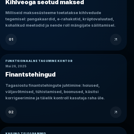
Kihlveoga seotud maksed
Milliseid maksesüsteeme toetatakse kihlvedude
tegemisel: pangakaardid, e-rahakotid, krüptovaluutad,
kohalikud meetodid ja nende roll mängijate säilitamisel.
01
FUNKTSIONAALNE TAGUMINE KONTOR
Mai 26, 2025
Finantstehingud
Tagasiostu finantstehingute juhtimine: hoiused,
väljavõtmised, tühistamised, boonused, käsitsi
korrigeerimine ja täielik kontroll kasutaja raha üle.
02
KASIINO TELEGRAMMID