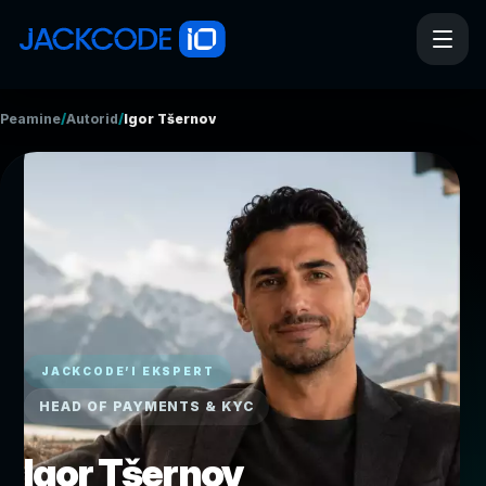
/
/
Peamine
Autorid
Igor Tšernov
JACKCODE’I EKSPERT
HEAD OF PAYMENTS & KYC
Igor Tšernov