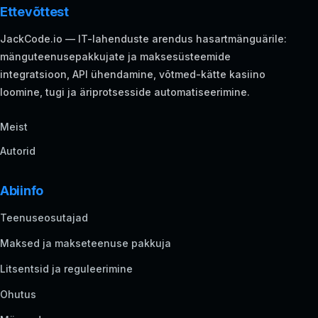
Ettevõttest
JackCode.io — IT-lahenduste arendus hasartmänguärile:
mänguteenusepakkujate ja maksesüsteemide
integratsioon, API ühendamine, võtmed-kätte kasiino
loomine, tugi ja äriprotsesside automatiseerimine.
Meist
Autorid
Abiinfo
Teenuseosutajad
Maksed ja makseteenuse pakkuja
Litsentsid ja reguleerimine
Ohutus