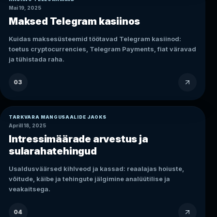
Mai 19, 2025
Maksed Telegram kasiinos
Kuidas maksesüsteemid töötavad Telegram kasiinod:
toetus cryptocurrencies, Telegram Payments, fiat väravad
ja tühistada raha.
03
TARKVARA MÄNGUSAALIDE JAOKS
Aprill 18, 2025
Intressimäärade arvestus ja
sularahatehingud
Usaldusväärsed kihlveod ja kassad: reaalajas hoiuste,
võitude, käibe ja tehingute jälgimine analüütilise ja
veakaitsega.
04