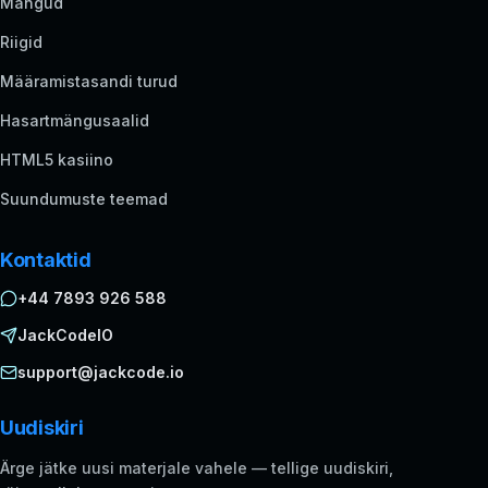
Mängud
Riigid
Määramistasandi turud
Hasartmängusaalid
HTML5 kasiino
Suundumuste teemad
Kontaktid
+44 7893 926 588
JackCodeIO
support@jackcode.io
Uudiskiri
Ärge jätke uusi materjale vahele — tellige uudiskiri,