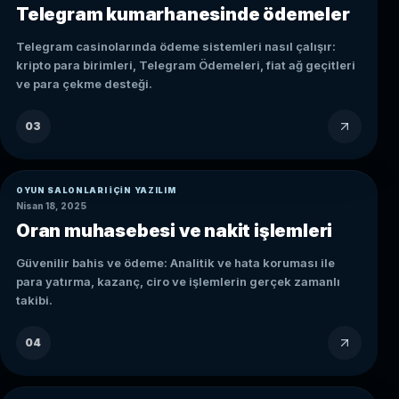
Telegram kumarhanesinde ödemeler
Telegram casinolarında ödeme sistemleri nasıl çalışır:
kripto para birimleri, Telegram Ödemeleri, fiat ağ geçitleri
ve para çekme desteği.
03
OYUN SALONLARI IÇIN YAZILIM
Nisan 18, 2025
Oran muhasebesi ve nakit işlemleri
Güvenilir bahis ve ödeme: Analitik ve hata koruması ile
para yatırma, kazanç, ciro ve işlemlerin gerçek zamanlı
takibi.
04