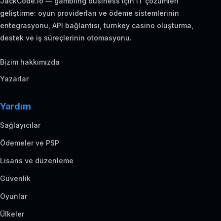
JackCode.io — gambling business için IT çözümleri
geliştirme: oyun providerları ve ödeme sistemlerinin
entegrasyonu, API bağlantısı, turnkey casino oluşturma,
destek ve iş süreçlerinin otomasyonu.
Bizim hakkımızda
Yazarlar
Yardım
Sağlayıcılar
Ödemeler ve PSP
Lisans ve düzenleme
Güvenlik
Oyunlar
Ülkeler