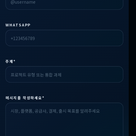
WHATSAPP
주제*
Check the form fields
메시지를 작성하세요*
Please fix the highlighted fields.