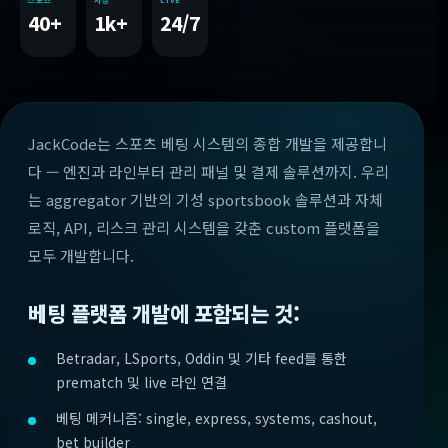
40+
1k+
24/7
JackCode는 스포츠 베팅 시스템의 종합 개발을 제공합니
다 — 엔진과 라인부터 관리 패널 및 결제 솔루션까지. 우리
는 aggregator 기반의 기성 sportsbook 솔루션과 자체
로직, API, 리스크 관리 시스템을 갖춘 custom 플랫폼을
모두 개발합니다.
베팅 플랫폼 개발에 포함되는 것:
Betradar, LSports, Oddin 및 기타 feed를 통한
prematch 및 live 라인 연결
베팅 메커니즘: single, express, systems, cashout,
bet builder