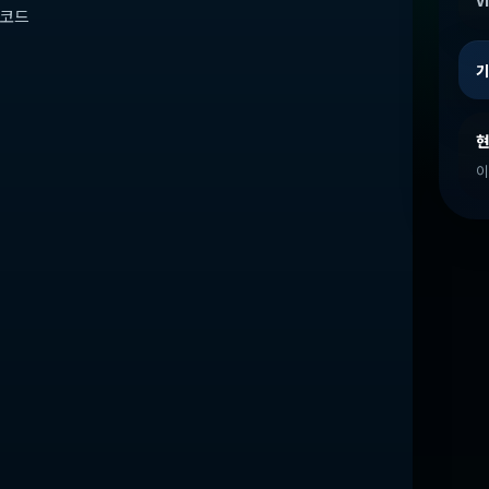
V
로모코드
기
현
이