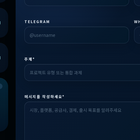
TELEGRAM
W
주제*
Check the form fields
Please fix the highlighted fields.
메시지를 작성하세요*