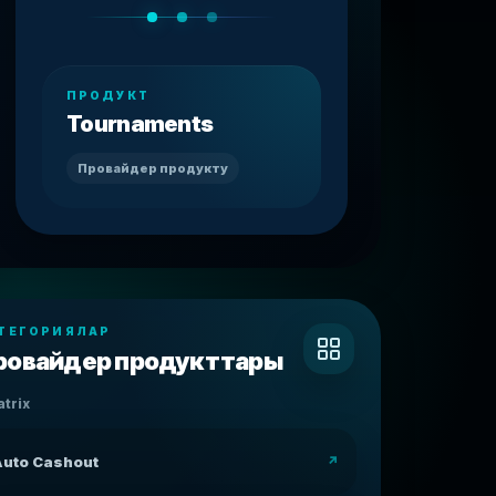
ПРОДУКТ
Tournaments
Провайдер продукту
ТЕГОРИЯЛАР
ровайдер продукттары
atrix
Auto Cashout