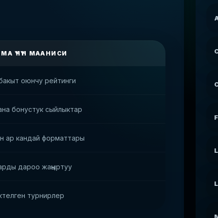
A
МА ҮЧҮН МААНИСИ
бакыт оюнчу рейтинги
C
ана бонустук сыйлыктар
F
 ар кандай форматтары
рды дароо жаңыртуу
L
ктелген турнирлер
M