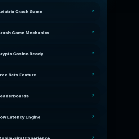
viatrix Crash Game
Crash Game Mechanics
rypto Casino Ready
ree Bets Feature
Leaderboards
ow Latency Engine
obile-First Experience