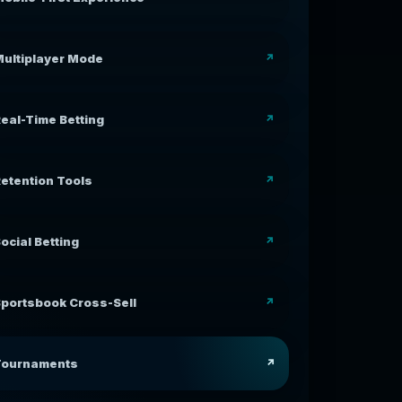
ultiplayer Mode
eal-Time Betting
etention Tools
ocial Betting
portsbook Cross-Sell
Tournaments