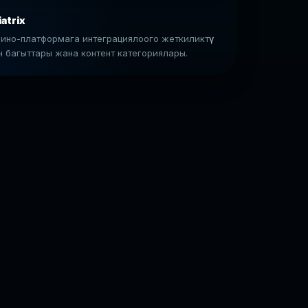
iatrix
ино-платформага интеграциялоого жеткиликтүү
 багыттары жана контент категориялары.