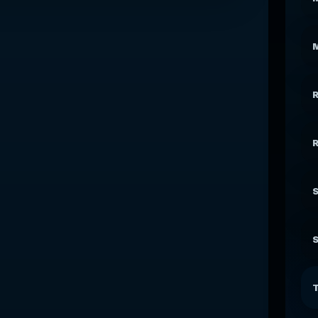
M
R
R
S
S