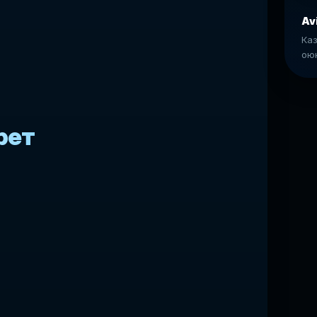
Av
Каз
оюн
рет