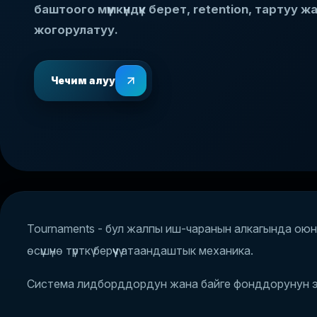
баштоого мүмкүндүк берет, retention, тарту
жогорулатуу.
Чечим алуу
Tournaments - бул жалпы иш-чаранын алкагында оюнчу
өсүшүнө түрткү берүүчү атаандаштык механика.
Система лидборддордун жана байге фонддорунун э