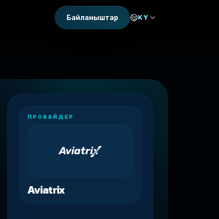
Байланыштар
KY
ПРОВАЙДЕР
Aviatrix