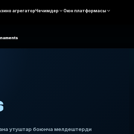
азино агрегатор
Чечимдер
Оюн платформасы
rnaments
s
р жана утуштар боюнча мелдештерди