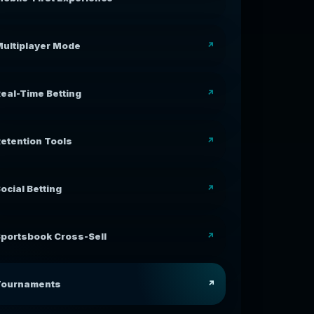
ultiplayer Mode
eal-Time Betting
etention Tools
ocial Betting
portsbook Cross-Sell
Tournaments