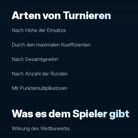
Arten von Turnieren
Nach Höhe der Einsätze
Durch den maximalen Koeffizienten
Nach Gesamtgewinn
Nach Anzahl der Runden
Mit Punktemultiplikatoren
Was es dem Spieler gibt
Wirkung des Wettbewerbs