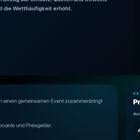
 die Wetthäufigkeit erhöht.
KA
r in einem gemeinsamen Event zusammenbringt
P
Avi
boards und Preisgelder.