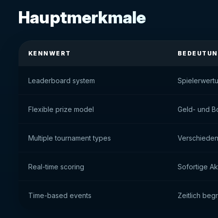
Hauptmerkmale
KENNWERT
BEDEUTUN
Leaderboard system
Spielerwertu
Flexible prize model
Geld- und 
Multiple tournament types
Verschieden
Real-time scoring
Sofortige Ak
Time-based events
Zeitlich beg