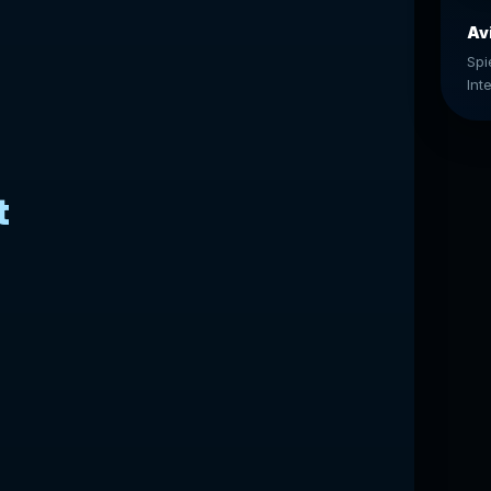
Av
Spi
Int
t