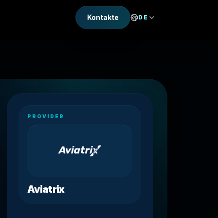
Kontakte
DE
PROVIDER
Aviatrix