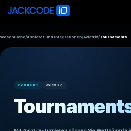
Wesentliche
/
Anbieter und Integrationen
/
Aviatrix
/
Tournaments
Aviatrix
PRODUKT
Tournament
Mit Aviatrix-Turnieren können Sie Wettkämpfe 