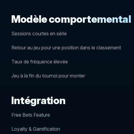
Modèle comportemental
Sessions courtes en série
Retour au jeu pour une position dans le classement
Taux de fréquence élevée
Jeu à la fin du tournoi pour monter
Intégration
Free Bets Feature
Loyalty & Gamification