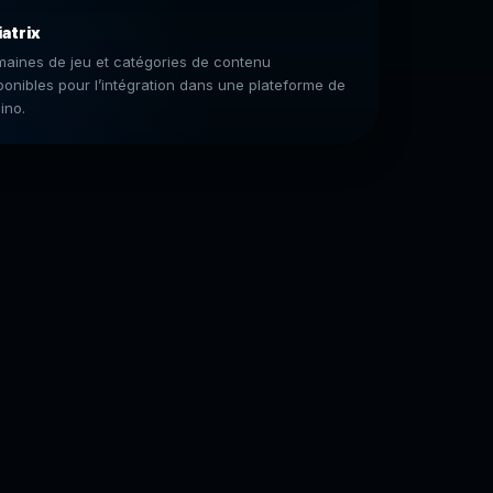
iatrix
aines de jeu et catégories de contenu
ponibles pour l’intégration dans une plateforme de
ino.