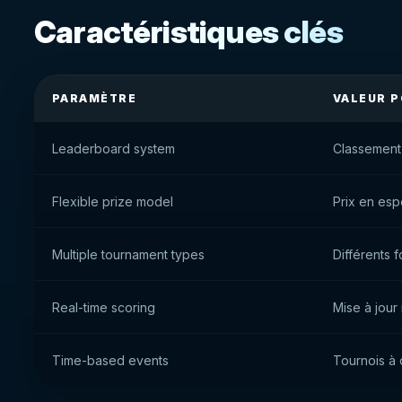
Caractéristiques clés
PARAMÈTRE
VALEUR P
Leaderboard system
Classement
Flexible prize model
Prix en es
Multiple tournament types
Différents 
Real-time scoring
Mise à jour
Time-based events
Tournois à 