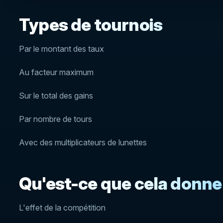
Types de tournois
Par le montant des taux
Au facteur maximum
Sur le total des gains
Par nombre de tours
Avec des multiplicateurs de lunettes
Qu'est-ce que cela donne
L'effet de la compétition