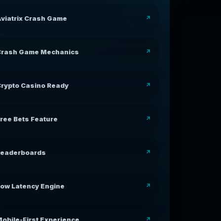
viatrix Crash Game
Crash Game Mechanics
rypto Casino Ready
ree Bets Feature
Leaderboards
ow Latency Engine
obile-First Experience