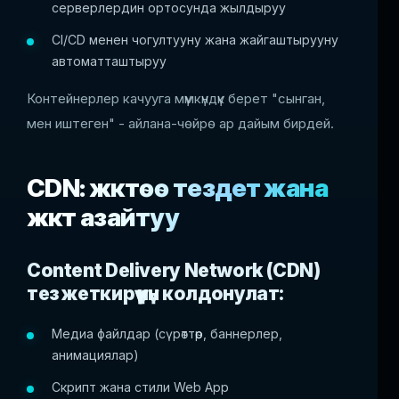
серверлердин ортосунда жылдыруу
CI/CD менен чогултууну жана жайгаштырууну
автоматташтыруу
Контейнерлер качууга мүмкүндүк берет "сынган,
мен иштеген" - айлана-чөйрө ар дайым бирдей.
CDN: жүктөө тездетүү жана
жүктү азайтуу
Content Delivery Network (CDN)
тез жеткирүү үчүн колдонулат:
Медиа файлдар (сүрөттөр, баннерлер,
анимациялар)
Скрипт жана стили Web App