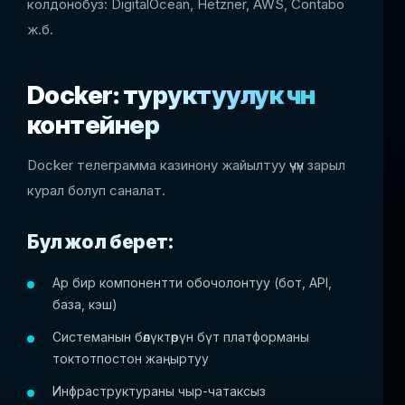
колдонобуз: DigitalOcean, Hetzner, AWS, Contabo
ж.б.
Docker: туруктуулук үчүн
контейнер
Docker телеграмма казинону жайылтуу үчүн зарыл
курал болуп саналат.
Бул жол берет:
Ар бир компонентти обочолонтуу (бот, API,
база, кэш)
Системанын бөлүктөрүн бүт платформаны
токтотпостон жаңыртуу
Инфраструктураны чыр-чатаксыз