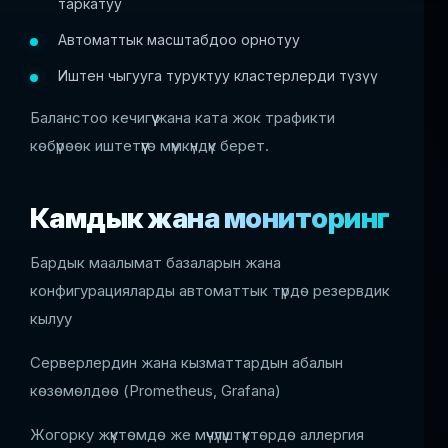
таркатуу
Автоматтык масштабдоо орнотуу
Иштен чыгууга туруктуу кластерлерди түзүү
Баланстоо кечигүү жана ката жок трафикти
көбүрөөк иштетүүгө мүмкүндүк берет.
Камдык жана мониторинг
Бардык маалымат базаларын жана
конфигурацияларды автоматтык түрдө резервдик
кылуу
Серверлердин жана кызматтардын абалын
көзөмөлдөө (Prometheus, Grafana)
Жогорку жүктөмдө же мүчүлүштүктөрдө аллергия