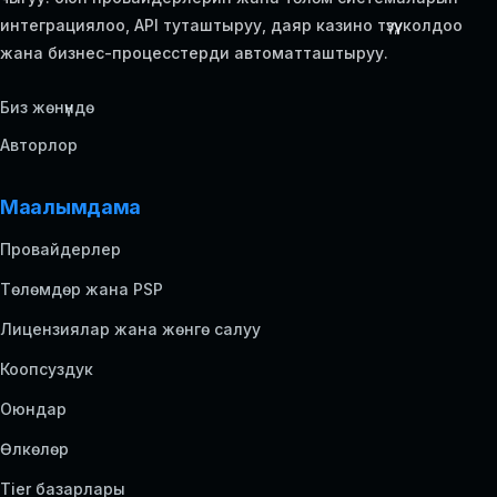
интеграциялоо, API туташтыруу, даяр казино түзүү, колдоо
жана бизнес-процесстерди автоматташтыруу.
Биз жөнүндө
Авторлор
Маалымдама
Провайдерлер
Төлөмдөр жана PSP
Лицензиялар жана жөнгө салуу
Коопсуздук
Оюндар
Өлкөлөр
Tier базарлары