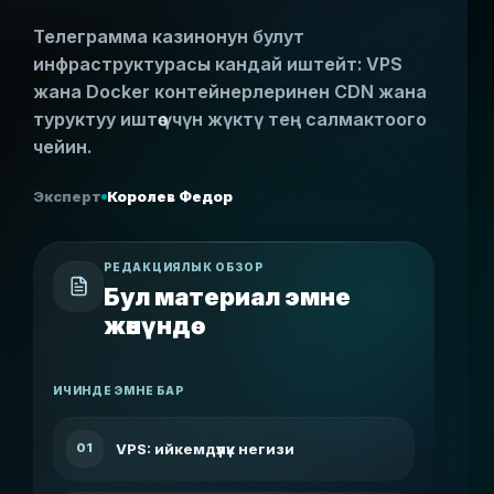
Телеграмма казинонун булут
инфраструктурасы кандай иштейт: VPS
жана Docker контейнерлеринен CDN жана
туруктуу иштөө үчүн жүктү тең салмактоого
чейин.
Эксперт
Королев Федор
РЕДАКЦИЯЛЫК ОБЗОР
Бул материал эмне
жөнүндө
ИЧИНДЕ ЭМНЕ БАР
VPS: ийкемдүүлүк негизи
01