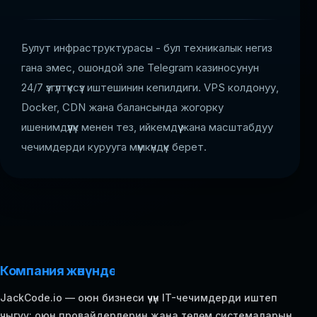
Булут инфраструктурасы - бул техникалык негиз
гана эмес, ошондой эле Telegram казиносунун
24/7 үзгүлтүксүз иштешинин кепилдиги. VPS колдонуу,
Docker, CDN жана балансында жогорку
ишенимдүүлүк менен тез, ийкемдүү жана масштабдуу
чечимдерди курууга мүмкүндүк берет.
Компания жөнүндө
JackCode.io — оюн бизнеси үчүн IT-чечимдерди иштеп
чыгуу: оюн провайдерлерин жана төлөм системаларын