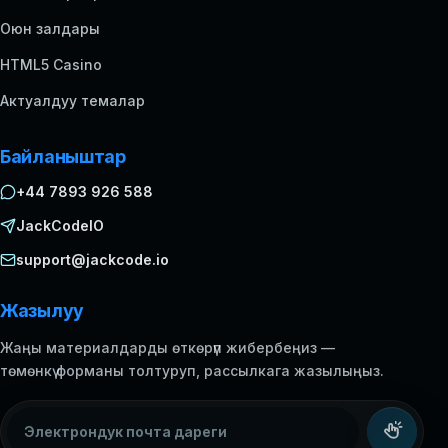
Оюн залдары
HTML5 Casino
Актуалдуу темалар
Байланыштар
+44 7893 926 588
JackCodeIO
support@jackcode.io
Жазылуу
Жаңы материалдарды өткөрүп жибербеңиз —
төмөнкү форманы толтуруп, рассылкага жазылыңыз.
Электрондук почта дареги