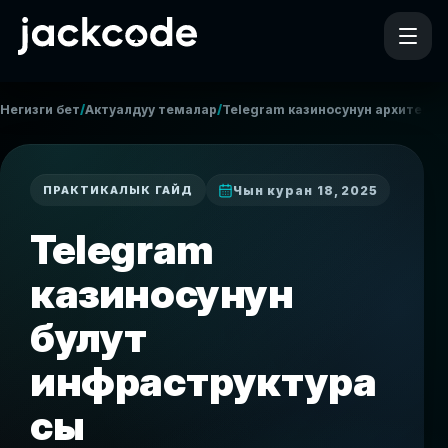
/
/
/
Негизги бет
Актуалдуу темалар
Telegram казиносунун архитекту
Чын куран 18, 2025
ПРАКТИКАЛЫК ГАЙД
Telegram
казиносунун
булут
инфраструктура
сы