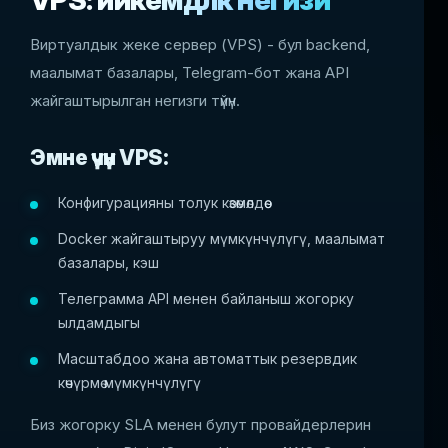
Виртуалдык жеке сервер (VPS) - бул backend,
маалымат базалары, Telegram-бот жана API
жайгаштырылган негизги түйүн.
Эмне үчүн VPS:
Конфигурацияны толук көзөмөлдөө
Docker жайгаштыруу мүмкүнчүлүгү, маалымат
базалары, кэш
Телеграмма API менен байланыш жогорку
ылдамдыгы
Масштабдоо жана автоматтык резервдик
көчүрмө мүмкүнчүлүгү
Биз жогорку SLA менен булут провайдерлерин