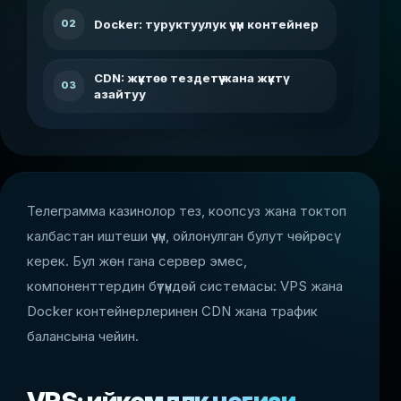
Docker: туруктуулук үчүн контейнер
02
CDN: жүктөө тездетүү жана жүктү
03
азайтуу
Телеграмма казинолор тез, коопсуз жана токтоп
калбастан иштеши үчүн, ойлонулган булут чөйрөсү
керек. Бул жөн гана сервер эмес,
компоненттердин бүтүндөй системасы: VPS жана
Docker контейнерлеринен CDN жана трафик
балансына чейин.
VPS: ийкемдүүлүк негизи