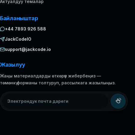
Актуалдуу темалар
Байланыштар
+44 7893 926 588
JackCodeIO
support@jackcode.io
Жазылуу
Жаңы материалдарды өткөрүп жибербеңиз —
төмөнкү форманы толтуруп, рассылкага жазылыңыз.
Электрондук почта дареги