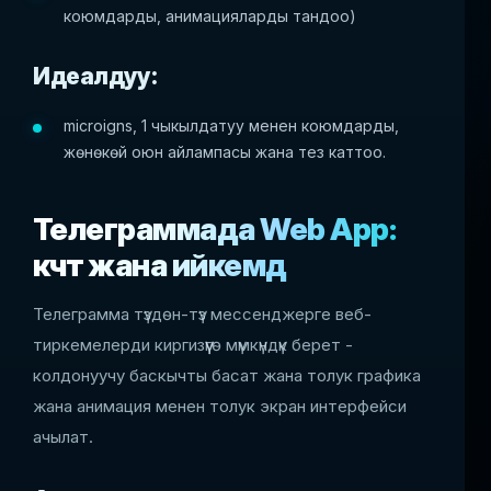
коюмдарды, анимацияларды тандоо)
Идеалдуу:
microigns, 1 чыкылдатуу менен коюмдарды,
жөнөкөй оюн айлампасы жана тез каттоо.
Телеграммада Web App:
күчтүү жана ийкемдүү
Телеграмма түздөн-түз мессенджерге веб-
тиркемелерди киргизүүгө мүмкүндүк берет -
колдонуучу баскычты басат жана толук графика
жана анимация менен толук экран интерфейси
ачылат.