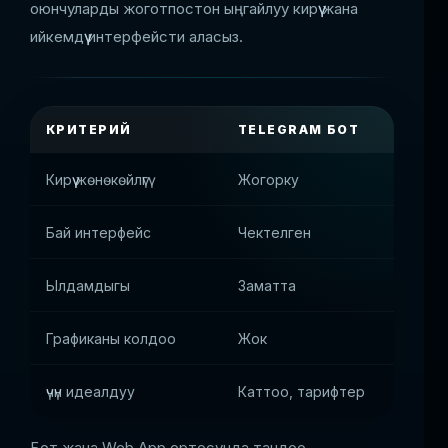
оюнчуларды жоготпостон ыңгайлуу кирүү жана
ийкемдүү интерфейсти аласыз.
КРИТЕРИЙ
TELEGRAM БОТ
WE
Кирүү жөнөкөйлүгү
Жогорку
түз
Бай интерфейс
Чектелген
Тол
Ылдамдыгы
Заматта
Би
Графиканы колдоо
Жок
Оо
үчүн идеалдуу
Каттоо, тарифтер
Ою
Бот жана Web App ортосунда тандоо,