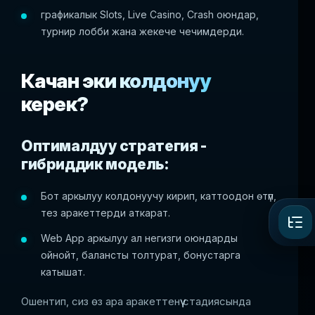
графикалык Slots, Live Casino, Crash оюндар,
турнир лобби жана жекече чечимдерди.
Качан эки колдонуу
керек?
Оптималдуу стратегия -
гибриддик модель:
Бот аркылуу колдонуучу кирип, каттоодон өтүп,
тез аракеттерди аткарат.
Web App аркылуу ал негизги оюндарды
ойнойт, балансты толтурат, бонустарга
катышат.
Ошентип, сиз өз ара аракеттенүү стадиясында