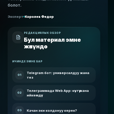
болот.
Эксперт
Королев Федор
РЕДАКЦИЯЛЫК ОБЗОР
Бул материал эмне
жөнүндө
ИЧИНДЕ ЭМНЕ БАР
Telegram бот: универсалдуу жана
01
тез
Телеграммада Web App: күчтүү жана
02
ийкемдүү
Качан эки колдонуу керек?
03