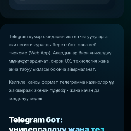
Telegram кумар оюндарын иштеп чыгуучуларга
эки негизги куралды берет: бот жана веб-
тиркеме (Web App). Алардын ар бири уникалдуу
мүмкүнчүлүктөрдү ачат, бирок UX, технология жана
акча табуу ыкмасы боюнча айырмаланат.
Келгиле, кайсы формат телеграмма казинолор үчүн
жакшыраак экенин түшүнөбүз - жана качан да
колдонуу керек.
Telegram бот:
универсалдуу жана тез