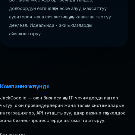
долбоордун өзгөчөлүгүн эске алуу, максаттуу
аудитория жана сиз жетишүү үчүн каалаган тартуу
деңгээл. Идеалында - эки ыкмаларды
айкалыштыруу.
Компания жөнүндө
JackCode.io — оюн бизнеси үчүн IT-чечимдерди иштеп
чыгуу: оюн провайдерлерин жана төлөм системаларын
интеграциялоо, API туташтыруу, даяр казино түзүү, колдоо
жана бизнес-процесстерди автоматташтыруу.