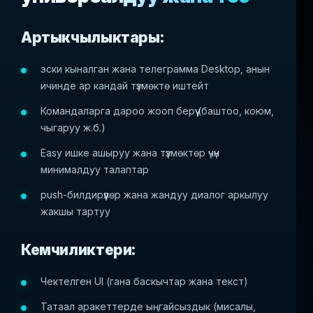
Артыкчылыктары:
эски кыналган жана телеграмма Desktop, анын
ичинде ар кандай түзмөктө иштейт
Командаларга дароо жооп берүү (баштоо, коюм,
чыгаруу ж.б.)
Easy ишке ашыруу жана түзмөктөр үчүн
минималдуу талаптар
push-билдирүүлөр жана жандуу диалог аркылуу
жакшы тартуу
Кемчиликтери:
Чектелген UI (гана баскычтар жана текст)
Татаал аракеттерде ыңгайсыздык (мисалы,