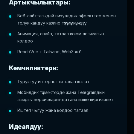
Артыкчылыктары:
Веб-сайттагыдай визуалдык эффекттер менен
толук кандуу казино түзүү мүмкүнчүлүгү
Анимация, свайп, татаал коюм логикасын
колдоо
React/Vue + Tailwind, Web3 ж.б.
Кемчиликтери:
Туруктуу интернетти талап кылат
Мобилдик түзмөктөрдө жана Telegramдын
акыркы версияларында гана ишке киргизилет
Иштеп чыгуу жана колдоо татаал
Идеалдуу: