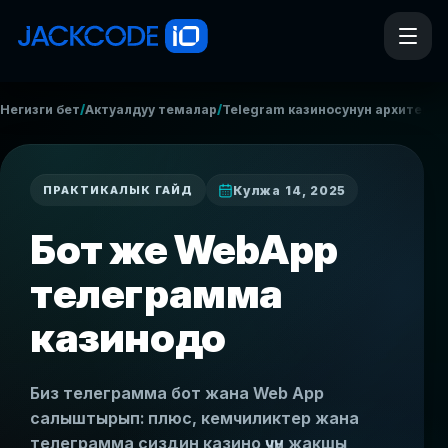
/
/
/
Негизги бет
Актуалдуу темалар
Telegram казиносунун архитекту
Кулжа 14, 2025
ПРАКТИКАЛЫК ГАЙД
Бот же WebApp
телеграмма
казинодо
Биз телеграмма бот жана Web App
салыштырып: плюс, кемчиликтер жана
телеграмма сиздин казино үчүн жакшы