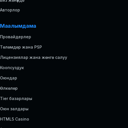
Биз жөнүндө
Авторлор
Маалымдама
Провайдерлер
Төлөмдөр жана PSP
Лицензиялар жана жөнгө салуу
Коопсуздук
Оюндар
Өлкөлөр
Tier базарлары
Оюн залдары
HTML5 Casino