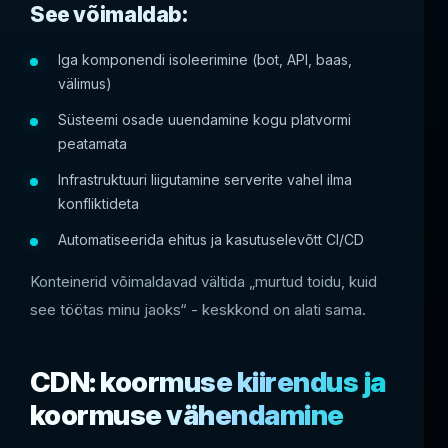
See võimaldab:
Iga komponendi isoleerimine (bot, API, baas,
välimus)
Süsteemi osade uuendamine kogu platvormi
peatamata
Infrastruktuuri liigutamine serverite vahel ilma
konfliktideta
Automatiseerida ehitus ja kasutuselevõtt CI/CD
Konteinerid võimaldavad vältida „murtud toidu, kuid
see töötas minu jaoks“ - keskkond on alati sama.
CDN: koormuse kiirendus ja
koormuse vähendamine