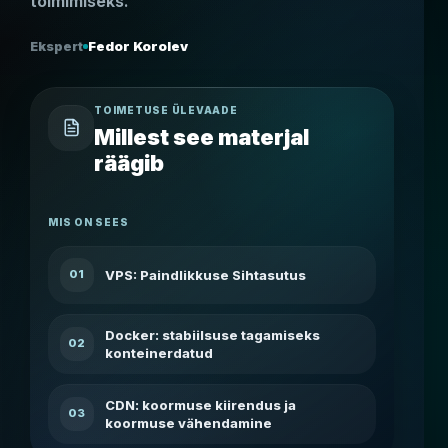
toimimiseks.
Ekspert
Fedor Korolev
TOIMETUSE ÜLEVAADE
Millest see materjal
räägib
MIS ON SEES
VPS: Paindlikkuse Sihtasutus
01
Docker: stabiilsuse tagamiseks
02
konteinerdatud
CDN: koormuse kiirendus ja
03
koormuse vähendamine