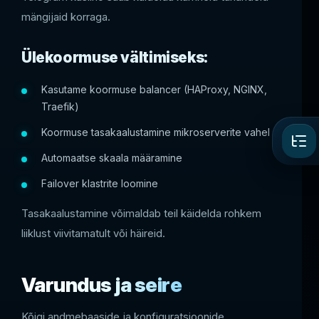
mängijaid korraga.
Ülekoormuse vältimiseks:
Kasutame koormuse balancer (HAProxy, NGINX,
Traefik)
Koormuse tasakaalustamine mikroserverite vahel
Automaatse skaala määramine
Failover klastrite loomine
Tasakaalustamine võimaldab teil käidelda rohkem
liiklust viivitamatult või häireid.
Varundus ja seire
Kõigi andmebaaside ja konfiguratsioonide