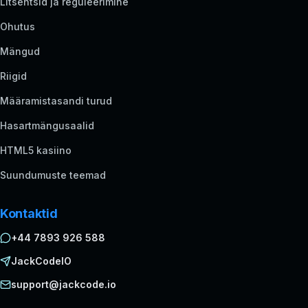
Litsentsid ja reguleerimine
Ohutus
Mängud
Riigid
Määramistasandi turud
Hasartmängusaalid
HTML5 kasiino
Suundumuste teemad
Kontaktid
+44 7893 926 588
JackCodeIO
support@jackcode.io