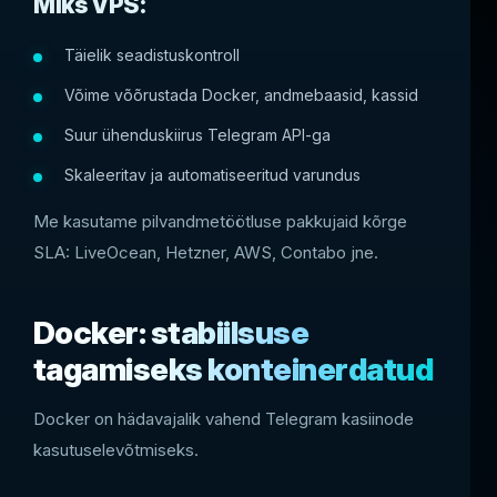
Miks VPS:
Täielik seadistuskontroll
Võime võõrustada Docker, andmebaasid, kassid
Suur ühenduskiirus Telegram API-ga
Skaleeritav ja automatiseeritud varundus
Me kasutame pilvandmetöötluse pakkujaid kõrge
SLA: LiveOcean, Hetzner, AWS, Contabo jne.
Docker: stabiilsuse
tagamiseks konteinerdatud
Docker on hädavajalik vahend Telegram kasiinode
kasutuselevõtmiseks.