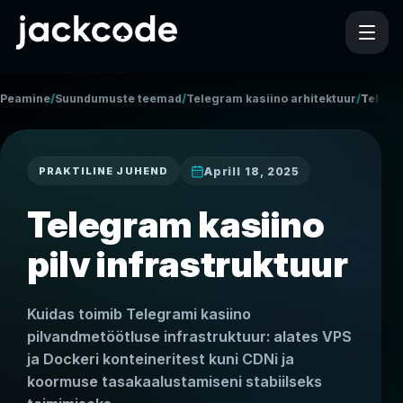
/
/
/
Peamine
Suundumuste teemad
Telegram kasiino arhitektuur
Telegra
Aprill 18, 2025
PRAKTILINE JUHEND
Telegram kasiino
pilv infrastruktuur
Kuidas toimib Telegrami kasiino
pilvandmetöötluse infrastruktuur: alates VPS
ja Dockeri konteineritest kuni CDNi ja
koormuse tasakaalustamiseni stabiilseks