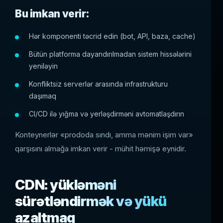
Bu imkan verir:
Hər komponenti təcrid edin (bot, API, baza, cache)
Bütün platforma dayandırılmadan sistem hissələrini
yeniləyin
Konfliktsiz serverlər arasında infrastrukturu
daşımaq
CI/CD ilə yığma və yerləşdirməni avtomatlaşdırın
Konteynerlər «prododa sındı, amma mənim işim var»
qarşısını almağa imkan verir - mühit həmişə eynidir.
CDN: yükləməni
sürətləndirmək və yükü
azaltmaq