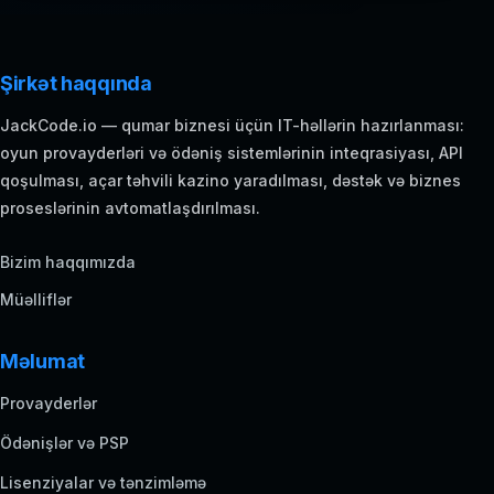
Şirkət haqqında
JackCode.io — qumar biznesi üçün IT-həllərin hazırlanması:
oyun provayderləri və ödəniş sistemlərinin inteqrasiyası, API
qoşulması, açar təhvili kazino yaradılması, dəstək və biznes
proseslərinin avtomatlaşdırılması.
Bizim haqqımızda
Müəlliflər
Məlumat
Provayderlər
Ödənişlər və PSP
Lisenziyalar və tənzimləmə