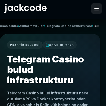
/
/
/
Əsas səhifə
Aktual mövzular
Telegram Casino arxitekturası
Telegra
Aprel 18, 2025
PRAKTIK BƏLƏDÇI
Telegram Casino
bulud
infrastrukturu
Telegram Casino bulud infrastrukturu necə
qurulur: VPS və Docker konteynerlərindən
CDN-ə və sabit iş üçün yük balansına qədər.