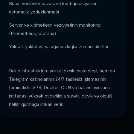
Bütün verilənlər bazası və konfiqurasiyaların
avtomatik yedəklənməsi
Server və xidmətlərin vəziyyətinin monitorinqi
(Prometheus, Grafana)
Yüksək yüklər və ya uğursuzluqlar zamanı alertlər
Bulud infrastrukturu yalnız texniki baza deyil, həm də
Telegram kazinolarının 24/7 fasiləsiz işləməsinin
təminatıdır. VPS, Docker, CDN və balanslayıcıların
istifadəsi yüksək etibarlılıqla sürətli, çevik və ölçülü
həllər qurmağa imkan verir.