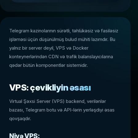
Telegram kazinolarının sürətli, təhlükəsiz və fasiləsiz
işləməsi üçün düşünülmüş bulud mühiti lazımdır. Bu
yalnız bir server deyil, VPS və Docker
konteynerlərindən CDN və trafik balanslayıcılarına
qədər bütün komponentlər sistemidir.
VPS: çevikliyin əsası
Virtual Şəxsi Server (VPS) backend, verilənlər
bazası, Telegram botu və API-lərin yerləşdiyi əsas
qovşaqdır.
Niyə VPS: