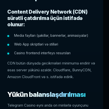
Content Delivery Network (CDN)
sürətli çatdırılma üçün istifadə
olunur:
Media faylları (şəkillər, bannerlər, animasiyalar)
Web App skriptləri və stilləri
Casino frontend interfeys resursları
CDN bütün dünyada gecikmələri minimuma endirir və
əsas server yükünü azaldır. Cloudflare, BunnyCDN,
Amazon CloudFront və s. istifadə edirik.
Yükün balanslaşdırılması
Telegram Casino eyni anda on minlərlə oyunçunu