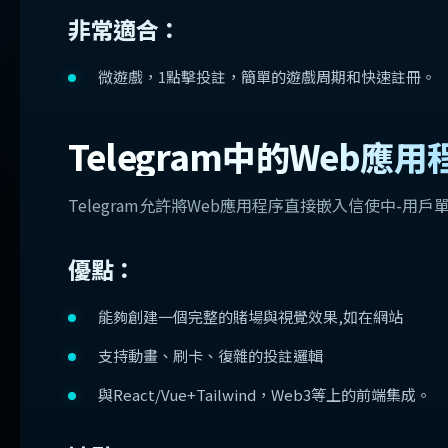
非常適合：
微遊戲，1點擊投註，簡單的遊戲周期和快速註冊。
Telegram中的Web
Telegram允許將Web應用程序直接嵌入信使中-
優點：
能夠創建一個完整的賭場與視覺效果,如在網站
支持動畫、刷卡、復雜的投註邏輯
與React/Vue+Tailwind，Web3等上的前端集成。