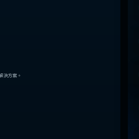
解決方案。