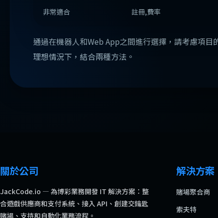
非常適合
註冊,費率
通過在機器人和Web App之間進行選擇，請考慮項
理想情況下，結合兩種方法。
關於公司
解決方案
JackCode.io — 為博彩業務開發 IT 解決方案：整
賭場聚合商
合遊戲供應商和支付系統、接入 API、創建交鑰匙
索夫特
賭場、支持和自動化業務流程。