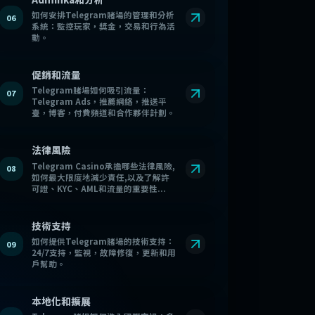
如何安排Telegram賭場的管理和分析
06
系統：監控玩家，獎金，交易和行為活
動。
促銷和流量
Telegram賭場如何吸引流量：
07
Telegram Ads，推薦網絡，推送平
臺，博客，付費頻道和合作夥伴計劃。
法律風險
Telegram Casino承擔哪些法律風險,
08
如何最大限度地減少責任,以及了解許
可證、KYC、AML和流量的重要性...
技術支持
如何提供Telegram賭場的技術支持：
09
24/7支持，監視，故障修復，更新和用
戶幫助。
本地化和擴展