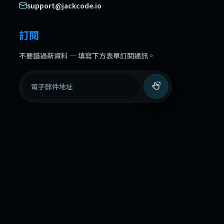
support@jackcode.io
訂閱
不要錯過新資料 — 填寫下方表單訂閱通訊。
電子郵件地址