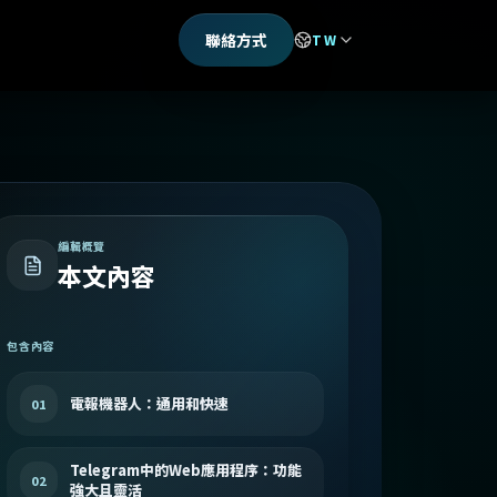
聯絡方式
TW
編輯概覽
本文內容
包含內容
電報機器人：通用和快速
01
Telegram中的Web應用程序：功能
02
強大且靈活